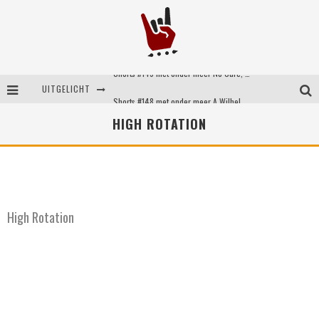
Shorts #149 met onder meer No Cure, Eva Under Fire, The Hu en Sleeping With Sirens
UITGELICHT
Shorts #148 met onder meer A Wilhelm Scream, Static Dress, Vovoid en Super Sometimes
HIGH ROTATION
Emocore kopstukken van Koyo pakken alle ruimte op energieke ‘Barely Here’
Britse emorockers van Basement maken tweede comeback met het indrukwekkende ‘Wired’
High Rotation