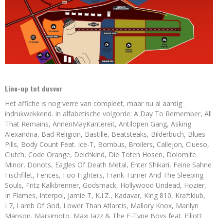
Line-up tot dusver
Het affiche is nog verre van compleet, maar nu al aardig
indrukwekkend. In alfabetische volgorde: A Day To Remember, All
That Remains, AnnenMayKantereit, Antilopen Gang, Asking
Alexandria, Bad Religion, Bastille, Beatsteaks, Bilderbuch, Blues
Pills, Body Count Feat. Ice-T, Bombus, Broilers, Callejon, Clueso,
Clutch, Code Orange, Deichkind, Die Toten Hosen, Dolomite
Minor, Donots, Eagles Of Death Metal, Enter Shikari, Feine Sahne
Fischfilet, Fences, Foo Fighters, Frank Turner And The Sleeping
Souls, Fritz Kalkbrenner, Godsmack, Hollywood Undead, Hozier,
In Flames, Interpol, Jamie T, K.I.Z., Kadavar, King 810, Kraftklub,
L7, Lamb Of God, Lower Than Atlantis, Mallory Knox, Marilyn
Manson, Marsimoto, Maxi Jazz & The E-Type Boys feat. Elliott