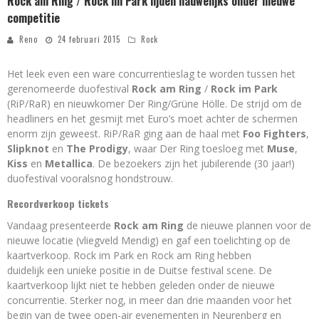
Rock am Ring / Rock im Park lijden nauwelijks onder nieuwe
competitie
Reno
24 februari 2015
Rock
Het leek even een ware concurrentieslag te worden tussen het
gerenomeerde duofestival
Rock am Ring
/
Rock im Park
(RiP/RaR) en nieuwkomer Der Ring/Grüne Hölle. De strijd om de
headliners en het gesmijt met Euro’s moet achter de schermen
enorm zijn geweest. RiP/RaR ging aan de haal met
Foo Fighters
,
Slipknot
en
The Prodigy
, waar Der Ring toesloeg met
Muse
,
Kiss
en
Metallica
. De bezoekers zijn het jubilerende (30 jaar!)
duofestival vooralsnog hondstrouw.
Recordverkoop tickets
Vandaag presenteerde
Rock am Ring
de nieuwe plannen voor de
nieuwe locatie (vliegveld Mendig) en gaf een toelichting op de
kaartverkoop. Rock im Park en Rock am Ring hebben
duidelijk een unieke positie in de Duitse festival scene. De
kaartverkoop lijkt niet te hebben geleden onder de nieuwe
concurrentie. Sterker nog, in meer dan drie maanden voor het
begin van de twee open-air evenementen in Neurenberg en