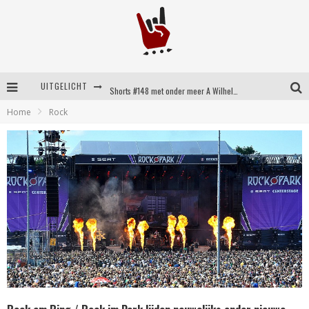
UITGELICHT
Shorts #148 met onder meer A Wilhelm Scream, Static Dress, Vovoid en Super Sometimes
Home
Rock
Emocore kopstukken van Koyo pakken alle ruimte op energieke ‘Barely Here’
Britse emorockers van Basement maken tweede comeback met het indrukwekkende ‘Wired’
Shorts #149 met onder meer No Cure, Eva Under Fire, The Hu en Sleeping With Sirens