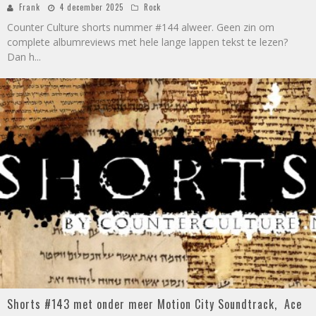
Frank
4 december 2025
Rock
Counter Culture shorts nummer #144 alweer. Geen zin om
complete albumreviews met hele lange lappen tekst te lezen?
Dan h
...
Shorts #143 met onder meer Motion City Soundtrack, Ace