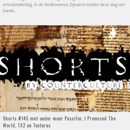
emodonderdag. In de Eindhovense Dynamo treden deze dag vier
bands
...
Shorts #145 met onder meer Puscifer, I Promised The
World, TX2 en Textures