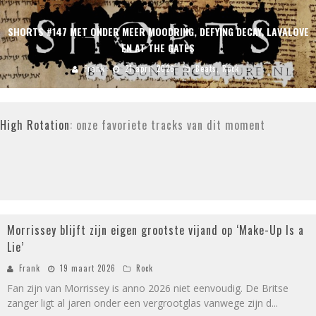
SHORTS #147 MET ONDER MEER MOODRING, DEFYING DECAY, LAVALOVE
EN AT THE GATES
Frank
21 april 2026
Beats
,
Rock
High Rotation
: onze favoriete tracks van dit moment
73
Morrissey blijft zijn eigen grootste vijand op ‘Make-Up Is a
%
Lie’
Frank
19 maart 2026
Rock
Fan zijn van Morrissey is anno 2026 niet eenvoudig. De Britse
zanger ligt al jaren onder een vergrootglas vanwege zijn d
...