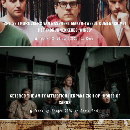
BRITSE EMOROCKERS VAN BASEMENT MAKEN TWEEDE COMEBACK MET
HET INDRUKWEKKENDE ‘WIRED’
Frank
30 april 2026
Rock
GETERGD THE AMITY AFFLICTION HERPAKT ZICH OP ‘HOUSE OF
CARDS’
Frank
22 april 2026
Beats
,
Rock