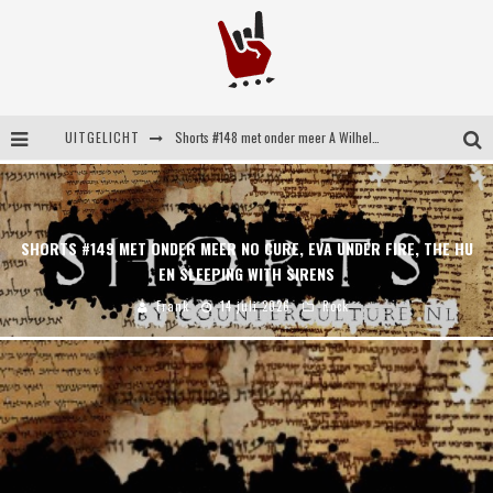
UITGELICHT
Shorts #148 met onder meer A Wilhelm Scream, Static Dress, Vovoid en Super Sometimes
Emocore kopstukken van Koyo pakken alle ruimte op energieke ‘Barely Here’
Britse emorockers van Basement maken tweede comeback met het indrukwekkende ‘Wired’
SHORTS #149 MET ONDER MEER NO CURE, EVA UNDER FIRE, THE HU
Shorts #149 met onder meer No Cure, Eva Under Fire, The Hu en Sleeping With Sirens
EN SLEEPING WITH SIRENS
Frank
14 juli 2026
Rock