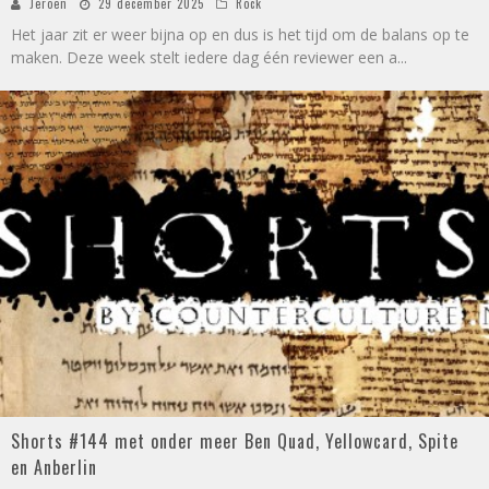
Jeroen
29 december 2025
Rock
Het jaar zit er weer bijna op en dus is het tijd om de balans op te
maken. Deze week stelt iedere dag één reviewer een a
...
Shorts #144 met onder meer Ben Quad, Yellowcard, Spite
en Anberlin