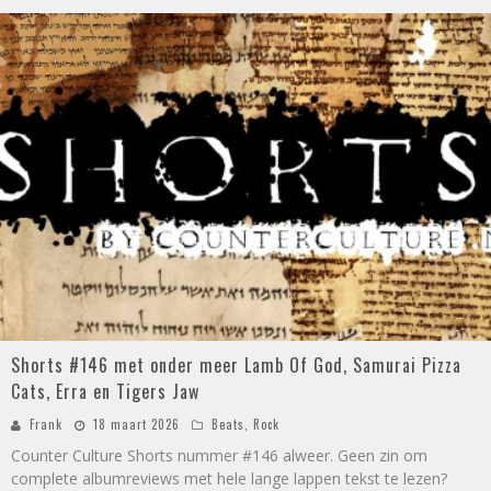
Shorts #146 met onder meer Lamb Of God, Samurai Pizza
Cats, Erra en Tigers Jaw
Frank
18 maart 2026
Beats
,
Rock
Counter Culture Shorts nummer #146 alweer. Geen zin om
complete albumreviews met hele lange lappen tekst te lezen?