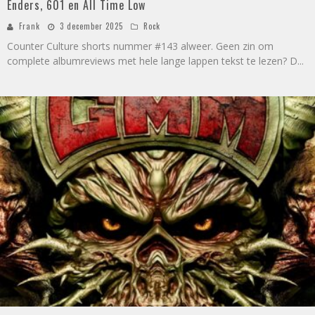
Enders, 601 en All Time Low
Frank
3 december 2025
Rock
Counter Culture shorts nummer #143 alweer. Geen zin om
complete albumreviews met hele lange lappen tekst te lezen? D
...