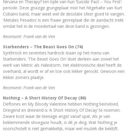
Nirvana en Therapy? ten tijde van hun ‘Suicide Pact – You First’-
periode. Deze gruizige grungeplaat mist het hitgehalte van Kurt
Cobains band, maar weet wel de desolate sfeer goed te vangen.
‘Metales Pesados’ is een fraaie genreplaat die de aandacht trekt
omdat het in de moedertaal van deze band is gezongen.
Recensent: Frank van de Ven
Starbenders – The Beast Goes On (74)
Synthrock en seventies hardrock staan op het menu van
Starbenders. ‘The Beast Goes On’ doet denken aan zowel het
werk van Metric als Halestorm. Het elektronische deel heeft de
overhand, al wordt er af en toe ook lekker gerockt. Gewoon een
lekker zomers plaatje.
Recensent: Frank van de Ven
Nothing – A Short History Of Decay (86)
Deftones en My Bloody Valentine hebben Nothing beïnvloed.
Dreigend en dreinend is ‘A Short History Of Decay’ te noemen.
Zware kost waar de teenage angst vanaf spat. Als je van
beklemmende shoegaze houdt, is dit je ding. Wat Nothing je
voorschotelt is niet gemakkelijk, maar wel muziek die beklijft.