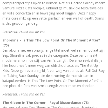
computerspelletjes lijken te komen. Net als Electric Callboy maakt
Samurai Pizza Cats vrolijke, uitbundige muziek die festivalweides
en volle concertzalen in beweging moet krijgen. Deze happy
metalcore mikt op een vette glimlach en een wall of death. Soms
is dat gewoon genoeg.
Recensent: Frank van de Ven
Shoreline – Is This The Low Point Or The Moment After?
(75)
Een album met een onwijs lange titel moet wel een emoplaat zijn!
Yep, Shoreline valt precies in die categorie. Deze band maakt
moderne emo in de stijl van Arm’s Length. De emo-revival die je
hier hoort heeft meer weg van oldschool acts als The Get Up
Kids. Deze genreverering blijft ver weg van bands als Fall Out Boy
en Taking Back Sunday, die de stroming de mainstream in
katapulteerden. ‘Is This The Low Point Or The Moment After?’ is
een plaat die fans van Arm’s Length zeker moeten checken.
Recensent: Frank van de Ven
The Gloom In The Corner – Royal Discordance (78)
Het Australische The Gloom In The Corner maakt chaotische