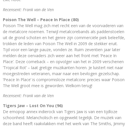
Recensent: Frank van de Ven
Poison The Well – Peace In Place (80)
Poison The Well mag zich met recht een van de voorvaderen van
de metalcore noemen. Terwijl metalcorebands als paddenstoelen
uit de grond schoten en het genre zijn commerciële piek beleefde,
trokken de leden van Poison The Well in 2009 de stekker eruit.
Tijd voor een lange pauze, vonden ze. Ruim zeventien jaar later
melden deze oervaders zich weer aan het front met ‘Peace In
Place’. Deze comeback – en opvolger van het in 2009 verschenen
‘Tropical Rot’ – laat gretige muzikanten horen. Je luistert niet naar
moegestreden veteranen, maar naar een bevlogen gezelschap.
‘Peace In Place’ is compromisloze metalcore: precies waar Poison
The Well groot mee is geworden. Welkom terug!
Recensent: Frank van de Ven
Tigers Jaw – Lost On You (96)
De emopop annex indierock van Tigers Jaw is van een tijdloze
schoonheid. Melancholisch en opgewekt tegelijk. De muziek van
deze band heeft raakvlakken met het werk van The Smiths, Jimmy