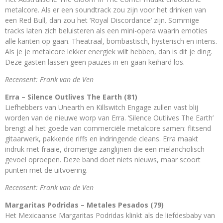
metalcore. Als er een soundtrack zou zijn voor het drinken van
een Red Bull, dan zou het ‘Royal Discordance’ zijn. Sommige
tracks laten zich beluisteren als een mini-opera waarin emoties
alle kanten op gaan. Theatraal, bombastisch, hysterisch en intens.
Als je je metalcore lekker energiek wilt hebben, dan is dit je ding.
Deze gasten lassen geen pauzes in en gaan keihard los.
Recensent: Frank van de Ven
Erra – Silence Outlives The Earth (81)
Liefhebbers van Unearth en Killswitch Engage zullen vast blij
worden van de nieuwe worp van Erra. ‘Silence Outlives The Earth’
brengt al het goede van commerciële metalcore samen: flitsend
gitaarwerk, pakkende riffs en indringende cleans. Erra maakt
indruk met fraaie, dromerige zanglijnen die een melancholisch
gevoel oproepen. Deze band doet niets nieuws, maar scoort
punten met de uitvoering.
Recensent: Frank van de Ven
Margaritas Podridas – Metales Pesados (79)
Het Mexicaanse Margaritas Podridas klinkt als de liefdesbaby van