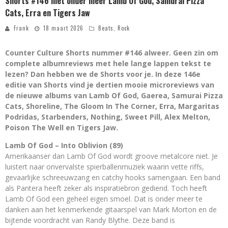
Shorts #146 met onder meer Lamb Of God, Samurai Pizza
Cats, Erra en Tigers Jaw
Frank
18 maart 2026
Beats
,
Rock
Counter Culture Shorts nummer #146 alweer. Geen zin om
complete albumreviews met hele lange lappen tekst te
lezen? Dan hebben we de Shorts voor je. In deze 146e
editie van Shorts vind je dertien mooie microreviews van
de nieuwe albums van Lamb Of God, Gaerea, Samurai Pizza
Cats, Shoreline, The Gloom In The Corner, Erra, Margaritas
Podridas, Starbenders, Nothing, Sweet Pill, Alex Melton,
Poison The Well en Tigers Jaw.
Lamb Of God – Into Oblivion (89)
Amerikaanser dan Lamb Of God wordt groove metalcore niet. Je
luistert naar onvervalste spierballenmuziek waarin vette riffs,
gevaarlijke schreeuwzang en catchy hooks samengaan. Een band
als Pantera heeft zeker als inspiratiebron gediend. Toch heeft
Lamb Of God een geheel eigen smoel. Dat is onder meer te
danken aan het kenmerkende gitaarspel van Mark Morton en de
bijtende voordracht van Randy Blythe. Deze band is