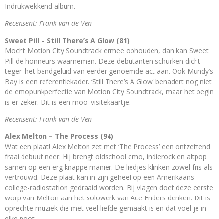
Indrukwekkend album.
Recensent: Frank van de Ven
Sweet Pill – Still There’s A Glow (81)
Mocht Motion City Soundtrack ermee ophouden, dan kan Sweet
Pill de honneurs waarnemen. Deze debutanten schurken dicht
tegen het bandgeluid van eerder genoemde act aan. Ook Mundy’s
Bay is een referentiekader. ‘Still There’s A Glow’ benadert nog niet
de emopunkperfectie van Motion City Soundtrack, maar het begin
is er zeker. Dit is een mooi visitekaartje.
Recensent: Frank van de Ven
Alex Melton – The Process (94)
Wat een plaat! Alex Melton zet met ‘The Process’ een ontzettend
fraai debuut neer. Hij brengt oldschool emo, indierock en altpop
samen op een erg knappe manier. De liedjes klinken zowel fris als
vertrouwd. Deze plaat kan in zijn geheel op een Amerikaans
college-radiostation gedraaid worden. Bij vlagen doet deze eerste
worp van Melton aan het solowerk van Ace Enders denken. Dit is
oprechte muziek die met veel liefde gemaakt is en dat voel je in
elke noot.