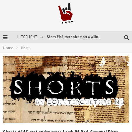
UITGELICHT
Shorts #148 met onder meer A Wilhelm Scream, Static Dress, Vovoid en Super Sometimes
Home
Beats
Emocore kopstukken van Koyo pakken alle ruimte op energieke ‘Barely Here’
Britse emorockers van Basement maken tweede comeback met het indrukwekkende ‘Wired’
Shorts #149 met onder meer No Cure, Eva Under Fire, The Hu en Sleeping With Sirens