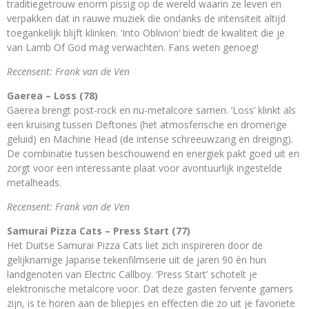
traditiegetrouw enorm pissig op de wereld waarin ze leven en
verpakken dat in rauwe muziek die ondanks de intensiteit altijd
toegankelijk blijft klinken. ‘Into Oblivion’ biedt de kwaliteit die je
van Lamb Of God mag verwachten. Fans weten genoeg!
Recensent: Frank van de Ven
Gaerea – Loss (78)
Gaerea brengt post-rock en nu-metalcore samen. ‘Loss’ klinkt als
een kruising tussen Deftones (het atmosferische en dromerige
geluid) en Machine Head (de intense schreeuwzang en dreiging).
De combinatie tussen beschouwend en energiek pakt goed uit en
zorgt voor een interessante plaat voor avontuurlijk ingestelde
metalheads.
Recensent: Frank van de Ven
Samurai Pizza Cats – Press Start (77)
Het Duitse Samurai Pizza Cats liet zich inspireren door de
gelijknamige Japanse tekenfilmserie uit de jaren 90 én hun
landgenoten van Electric Callboy. ‘Press Start’ schotelt je
elektronische metalcore voor. Dat deze gasten fervente gamers
zijn, is te horen aan de bliepjes en effecten die zo uit je favoriete