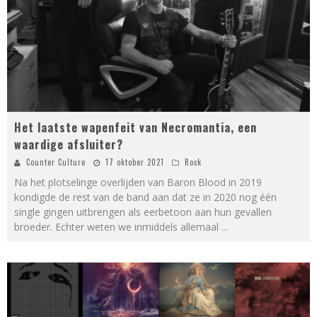
Het laatste wapenfeit van Necromantia, een
waardige afsluiter?
Counter Culture
17 oktober 2021
Rock
Na het plotselinge overlijden van Baron Blood in 2019
kondigde de rest van de band aan dat ze in 2020 nog één
single gingen uitbrengen als eerbetoon aan hun gevallen
broeder. Echter weten we inmiddels allemaal
...