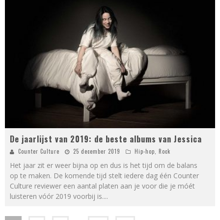
De jaarlijst van 2019: de beste albums van Jessica
Counter Culture
25 december 2019
Hip-hop
,
Rock
Het jaar zit er weer bijna op en dus is het tijd om de balans
op te maken. De komende tijd stelt iedere dag één Counter
Culture reviewer een aantal platen aan je voor die je móét
luisteren vóór 2019 voorbij is.
...