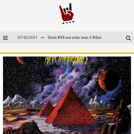
UITGELICHT
Shorts #148 met onder meer A Wilhelm Scream, Static Dress, Vovoid en Super Sometimes
Emocore kopstukken van Koyo pakken alle ruimte op energieke ‘Barely Here’
Britse emorockers van Basement maken tweede comeback met het indrukwekkende ‘Wired’
Shorts #149 met onder meer No Cure, Eva Under Fire, The Hu en Sleeping With Sirens