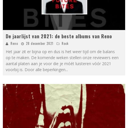
De jaarlijst van 2021: de beste albums van Reno
Reno
28 december 2021
Rock
Het jaar zit er bijna op en dus is het weer tijd om de balans
op te maken. De komende weken stellen onze reviewers een
aantal platen aan je voor die je móét luisteren vóór 2021
voorbij is. Door alle beperkingen
...