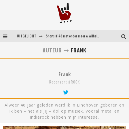
UITGELICHT
Shorts #148 met onder meer A Wilhelm Scream, Static Dress, Vovoid en Super Sometimes
Emocore kopstukken van Koyo pakken alle ruimte op energieke ‘Barely Here’
AUTEUR
FRANK
Britse emorockers van Basement maken tweede comeback met het indrukwekkende ‘Wired’
Shorts #149 met onder meer No Cure, Eva Under Fire, The Hu en Sleeping With Sirens
Frank
Recensent #ROCK
Alweer 46 jaar geleden werd ik in Eindhoven geboren en
ik ben – net als jij – dol op muziek. Vooral metal en
indierock hebben mijn interesse.