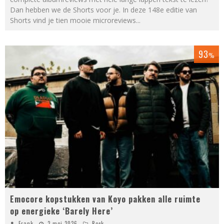
Dan hebben we de Shorts voor je. In deze 148e editie van
Shorts vind je tien mooie microreviews
...
93
%
Emocore kopstukken van Koyo pakken alle ruimte
op energieke ‘Barely Here’
Frank
2 mei 2026
Rock