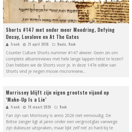
Shorts #147 met onder meer Moodring, Defying
Decay, Lavalove en At The Gates
Frank
21 april 2026
Beats
,
Rock
Counter Culture Shorts nummer #147 alweer. Geen zin om
complete albumreviews met hele lange lappen tekst te lezen?
Dan hebben we de Shorts voor je. In deze 147e editie van
Shorts vind je negen mooie microreview
...
73
Morrissey blijft zijn eigen grootste vijand op
%
‘Make-Up Is a Lie’
Frank
19 maart 2026
Rock
Fan zijn van Morrissey is anno 2026 niet eenvoudig. De
Britse zanger ligt al jaren onder een vergrootglas vanwege
zijn dubieuze uitspraken, maar lijkt zelf net zo hard bij te