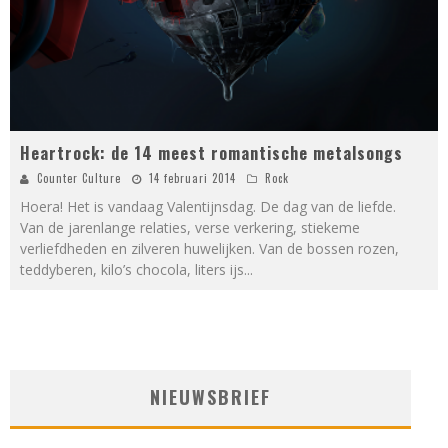
Heartrock: de 14 meest romantische metalsongs
Counter Culture
14 februari 2014
Rock
Hoera! Het is vandaag Valentijnsdag. De dag van de liefde.
Van de jarenlange relaties, verse verkering, stiekeme
verliefdheden en zilveren huwelijken. Van de bossen rozen,
teddyberen, kilo’s chocola, liters ijs
...
NIEUWSBRIEF