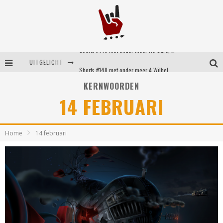
Shorts #149 met onder meer No Cure, Eva Under Fire, The Hu en Sleeping With Sirens
UITGELICHT
Shorts #148 met onder meer A Wilhelm Scream, Static Dress, Vovoid en Super Sometimes
KERNWOORDEN
Emocore kopstukken van Koyo pakken alle ruimte op energieke ‘Barely Here’
14 FEBRUARI
Britse emorockers van Basement maken tweede comeback met het indrukwekkende ‘Wired’
Home
14 februari