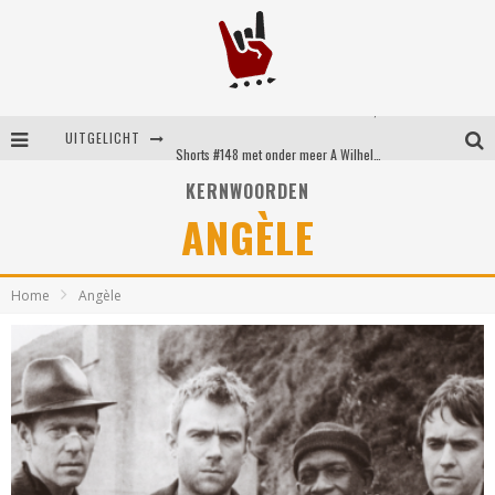
Shorts #149 met onder meer No Cure, Eva Under Fire, The Hu en Sleeping With Sirens
UITGELICHT
Shorts #148 met onder meer A Wilhelm Scream, Static Dress, Vovoid en Super Sometimes
KERNWOORDEN
Emocore kopstukken van Koyo pakken alle ruimte op energieke ‘Barely Here’
ANGÈLE
Britse emorockers van Basement maken tweede comeback met het indrukwekkende ‘Wired’
Home
Angèle