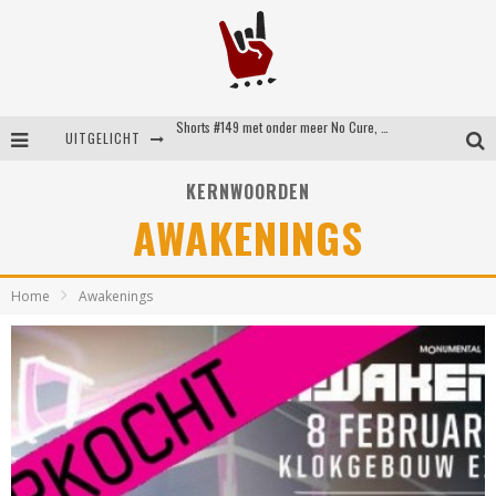
Shorts #149 met onder meer No Cure, Eva Under Fire, The Hu en Sleeping With Sirens
UITGELICHT
Shorts #148 met onder meer A Wilhelm Scream, Static Dress, Vovoid en Super Sometimes
KERNWOORDEN
Emocore kopstukken van Koyo pakken alle ruimte op energieke ‘Barely Here’
AWAKENINGS
Britse emorockers van Basement maken tweede comeback met het indrukwekkende ‘Wired’
Home
Awakenings