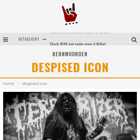
Shorts #149 met onder meer No Cure, Eva Under Fire, The Hu en Sleeping With Sirens
UITGELICHT
Shorts #148 met onder meer A Wilhelm Scream, Static Dress, Vovoid en Super Sometimes
KERNWOORDEN
Emocore kopstukken van Koyo pakken alle ruimte op energieke ‘Barely Here’
DESPISED ICON
Britse emorockers van Basement maken tweede comeback met het indrukwekkende ‘Wired’
Home
despised icon