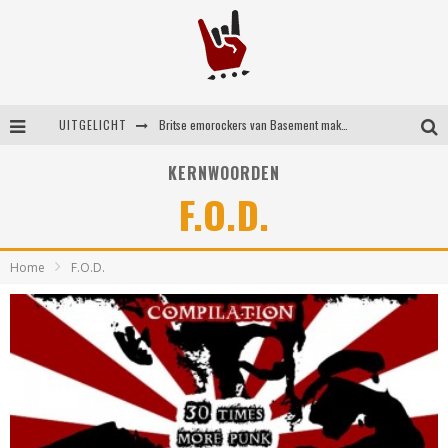
UITGELICHT
Britse emorockers van Basement maken tweede comeback met het indrukwekkende ‘Wired’
Shorts #149 met onder meer No Cure, Eva Under Fire, The Hu en Sleeping With Sirens
KERNWOORDEN
F.O.D.
Shorts #148 met onder meer A Wilhelm Scream, Static Dress, Vovoid en Super Sometimes
Emocore kopstukken van Koyo pakken alle ruimte op energieke ‘Barely Here’
Home
F.O.D.