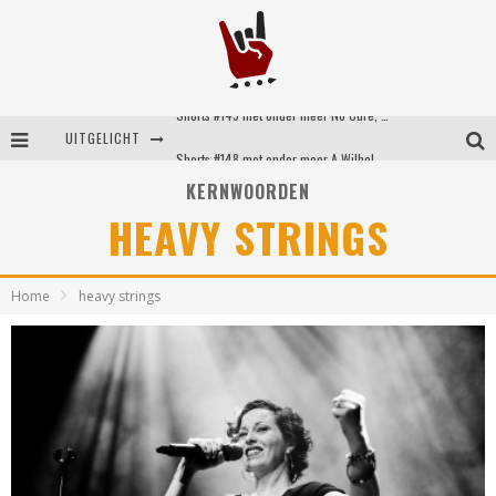
Shorts #149 met onder meer No Cure, Eva Under Fire, The Hu en Sleeping With Sirens
UITGELICHT
Shorts #148 met onder meer A Wilhelm Scream, Static Dress, Vovoid en Super Sometimes
KERNWOORDEN
Emocore kopstukken van Koyo pakken alle ruimte op energieke ‘Barely Here’
HEAVY STRINGS
Britse emorockers van Basement maken tweede comeback met het indrukwekkende ‘Wired’
Home
heavy strings