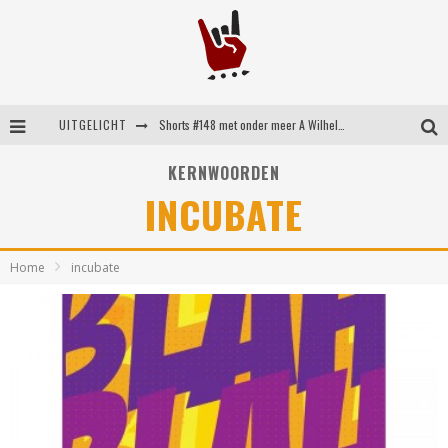
UITGELICHT
Shorts #148 met onder meer A Wilhelm Scream, Static Dress, Vovoid en Super Sometimes
Emocore kopstukken van Koyo pakken alle ruimte op energieke ‘Barely Here’
KERNWOORDEN
INCUBATE
Britse emorockers van Basement maken tweede comeback met het indrukwekkende ‘Wired’
Shorts #149 met onder meer No Cure, Eva Under Fire, The Hu en Sleeping With Sirens
Home
incubate