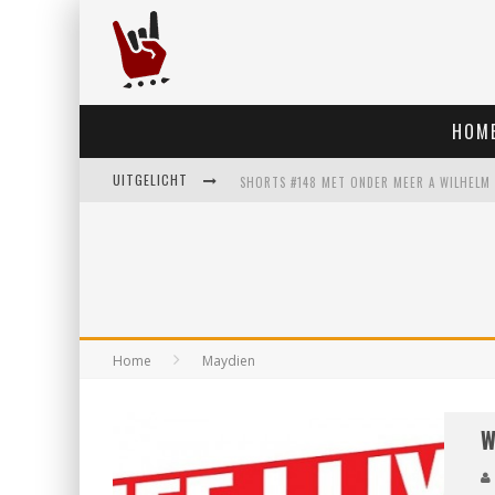
HOM
UITGELICHT
Home
Maydien
W