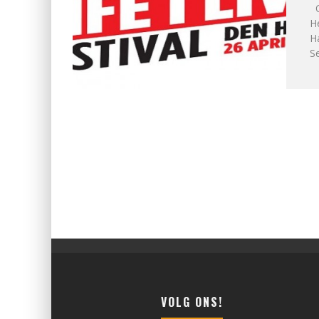
Op
He
H
Se
VOLG ONS!