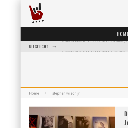
HOM
UITGELICHT
Home
stephen wilson jr.
D
J