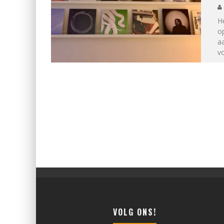
He
o
aa
vo
VOLG ONS!