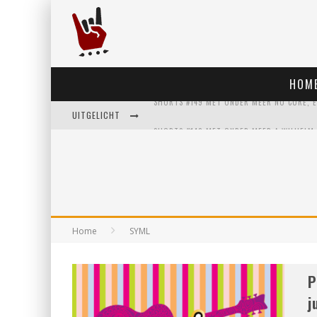
HOM
UITGELICHT
Home
SYML
P
j