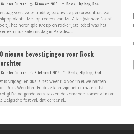
Counter Culture
13 maart 2019
Beats
,
Hip-hop
,
Rock
andaag vond weer traditiegetrouw de perspresentatie van
nkpop plaats. Met optredens van Mt. Atlas (winnaar Nu of
oit), het herenigde Krezip en rocker Jett Rebel was het
eer een muzikale middag in Paradiso
...
0 nieuwe bevestigingen voor Rock
erchter
Counter Culture
8 februari 2019
Beats
,
Hip-hop
,
Rock
t is vrijdag, en dus is het weer tijd voor nieuwe namen
or Rock Werchter. En deze keer zijn het er maar liefst
wintig! De volgende acts zakken de komende zomer af naar
t Belgische festival, dat eerder al
...