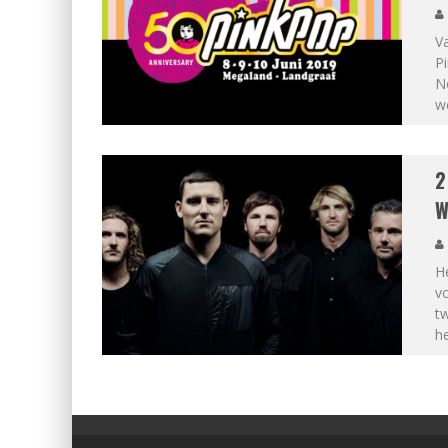
V
Pi
No
w
2
W
He
vo
t
he