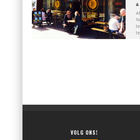
Af
N
t
te
VOLG ONS!