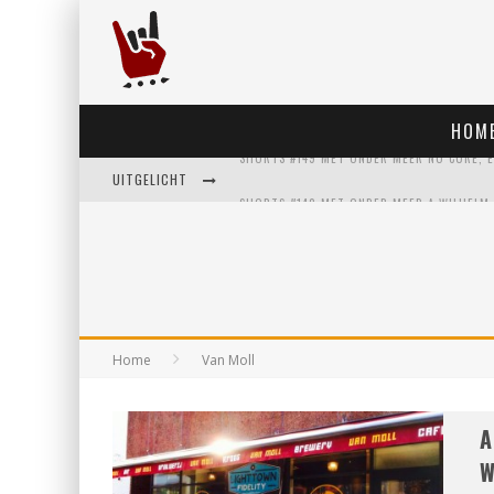
HOM
UITGELICHT
Home
Van Moll
A
W