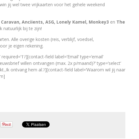
 win jij wel twee vrijkaarten voor het gehele weekend
it Caravan, Anciients, ASG, Lonely Kamel, Monkey3
en
The
natuurlijk bij te zijn!
arten. Alle overige kosten (reis, verblijf, voedsel,
 voor je eigen rekening.
equired=’1’/][contact-field label=’Email’ type=’email’
nieuwsbrief willen ontvangen (max. 2x p/maand)?’ type=’select’
Ik ontvang hem al.’/][contact-field label=’Waarom wil jij naar
rm]