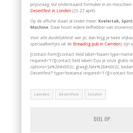
prijsvraag. Vul onderstaand formulier in en misschien
Desertfest in Londen
(25-27 april).
Op de affiche staan al onder meer:
Kvelertak, Spir
Machine
. Daar hoort iedere liefhebber van stonerrock 
Voor alle duidelijkheid:
win je, dan krijg je twee vrijka
speciaalbiertjes uit de
Brewdog pub in Camden
) zijn
[contact-form][contact-field label=’Naam’ type=’name’ r
required=’1’/][contact-field label=’Zou je onze gratis 
options=’Ja%26#x002c; graag!,Nee%26#x002c; bedankt.,
Desertfest?’ type=’textarea’ required=’1’/][/contact-fo
camden
desertfest
london
DEEL OP: