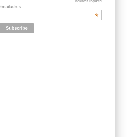
indicates required
Emailadres
*