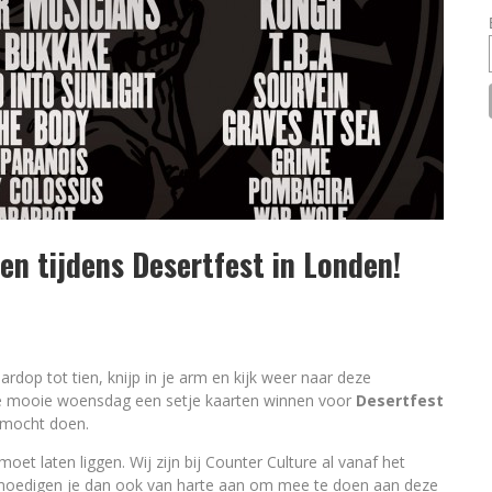
n tijdens Desertfest in Londen!
ardop tot tien, knijp in je arm en kijk weer naar deze
eze mooie woensdag een setje kaarten winnen voor
Desertfest
e mocht doen.
moet laten liggen. Wij zijn bij Counter Culture al vanaf het
moedigen je dan ook van harte aan om mee te doen aan deze