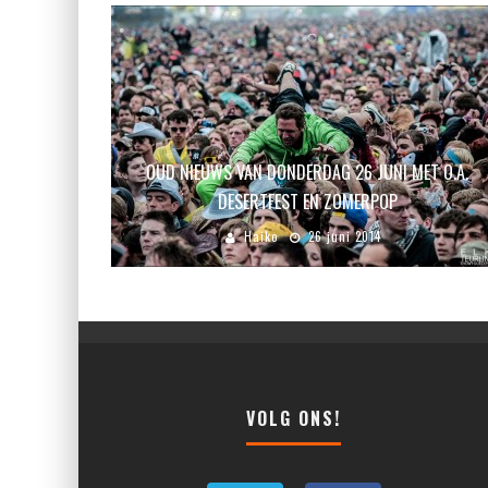
OUD NIEUWS VAN DONDERDAG 26 JUNI MET O.A.
DESERTFEST EN ZOMERPOP
Haiko
26 juni 2014
VOLG ONS!