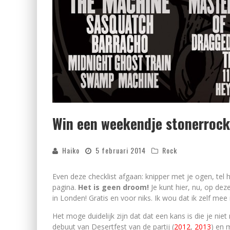
Win een weekendje stonerrocke
Haiko
5 februari 2014
Rock
Even deze checklist afgaan: knipper met je ogen, tel h
pagina.
Het is geen droom!
Je kunt hier, nu, op d
in Londen! Gratis en voor niks. Ik wou dat ik zelf me
Het moge duidelijk zijn dat dat een kans is die je niet 
debuut van Desertfest van de partij (
2012
,
2013
) en 