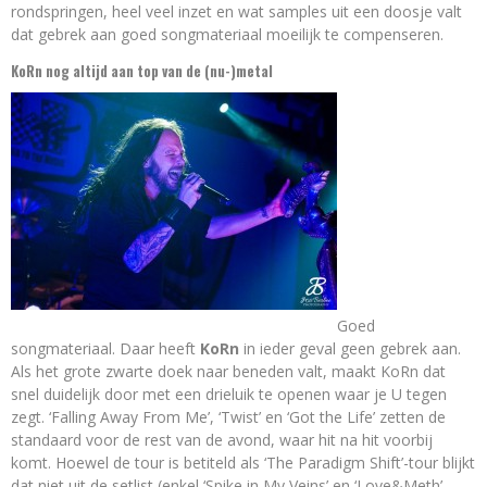
rondspringen, heel veel inzet en wat samples uit een doosje valt
dat gebrek aan goed songmateriaal moeilijk te compenseren.
KoRn nog altijd aan top van de (nu-)metal
Goed
songmateriaal. Daar heeft
KoRn
in ieder geval geen gebrek aan.
Als het grote zwarte doek naar beneden valt, maakt KoRn dat
snel duidelijk door met een drieluik te openen waar je U tegen
zegt. ‘Falling Away From Me’, ‘Twist’ en ‘Got the Life’ zetten de
standaard voor de rest van de avond, waar hit na hit voorbij
komt. Hoewel de tour is betiteld als ‘The Paradigm Shift’-tour blijkt
dat niet uit de setlist (enkel ‘Spike in My Veins’ en ‘Love&Meth’