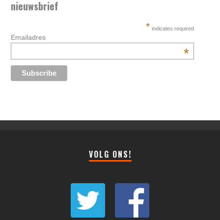
nieuwsbrief
*
indicates required
Emailadres
*
VOLG ONS!