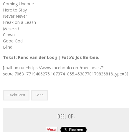
Coming Undone
Here to Stay
Never Never
Freak on a Leash
[Encore:]
Clown
Good God
Blind
Tekst: Reno van der Looij | Foto’s Jos Berbee.
[fbalbum url=https://www.facebook.com/media/set/?
set=a.706317719406275.1073741855.453877017983681&type=3]
Hacktivist
Korn
DEEL OP: