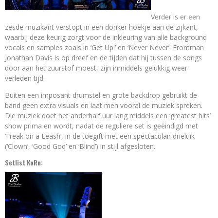
Verder is er een
zesde muzikant verstopt in een donker hoekje aan de zijkant,
waarbij deze keurig zorgt voor de inkleuring van alle background
vocals en samples zoals in ‘Get Up!’ en ‘Never Never’. Frontman
Jonathan Davis is op dreef en de tijden dat hij tussen de songs
door aan het zuurstof moest, zijn inmiddels gelukkig weer
verleden tijd.
Buiten een imposant drumstel en grote backdrop gebruikt de
band geen extra visuals en laat men vooral de muziek spreken.
Die muziek doet het anderhalf uur lang middels een ‘greatest hits’
show prima en wordt, nadat de reguliere set is geëindigd met
‘Freak on a Leash’, in de toegift met een spectaculair drieluik
(‘Clown’, ‘Good God’ en ‘Blind’) in stijl afgesloten.
Setlist KoRn: