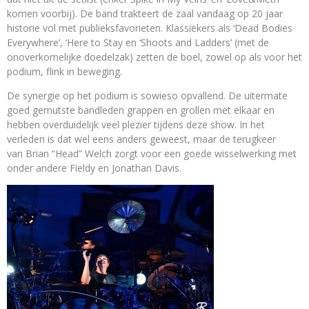
komen voorbij). De band trakteert de zaal vandaag op 20 jaar
historie vol met publieksfavorieten. Klassiekers als ‘Dead Bodies
Everywhere’, ‘Here to Stay en ‘Shoots and Ladders’ (met de
onoverkomelijke doedelzak) zetten de boel, zowel op als voor het
podium, flink in beweging.
De synergie op het podium is sowieso opvallend. De uitermate
goed gemutste bandleden grappen en grollen met elkaar en
hebben overduidelijk veel plezier tijdens deze show. In het
verleden is dat wel eens anders geweest, maar de terugkeer
van Brian “Head” Welch zorgt voor een goede wisselwerking met
onder andere Fieldy en Jonathan Davis.