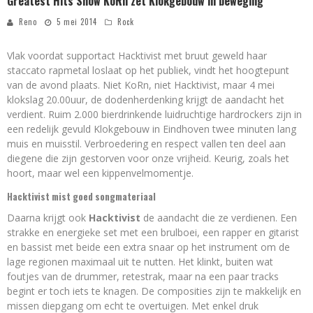
Greatest Hits Show KoRn zet Klokgebouw in beweging
Reno
5 mei 2014
Rock
Vlak voordat supportact Hacktivist met bruut geweld haar
staccato rapmetal loslaat op het publiek, vindt het hoogtepunt
van de avond plaats. Niet KoRn, niet Hacktivist, maar 4 mei
klokslag 20.00uur, de dodenherdenking krijgt de aandacht het
verdient. Ruim 2.000 bierdrinkende luidruchtige hardrockers zijn in
een redelijk gevuld Klokgebouw in Eindhoven twee minuten lang
muis en muisstil. Verbroedering en respect vallen ten deel aan
diegene die zijn gestorven voor onze vrijheid. Keurig, zoals het
hoort, maar wel een kippenvelmomentje.
Hacktivist mist goed songmateriaal
Daarna krijgt ook
Hacktivist
de aandacht die ze verdienen. Een
strakke en energieke set met een brulboei, een rapper en gitarist
en bassist met beide een extra snaar op het instrument om de
lage regionen maximaal uit te nutten. Het klinkt, buiten wat
foutjes van de drummer, retestrak, maar na een paar tracks
begint er toch iets te knagen. De composities zijn te makkelijk en
missen diepgang om echt te overtuigen. Met enkel druk