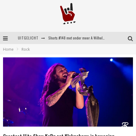
UITGELICHT
Shorts #148 met onder meer A Wilhelm Scream, Static Dress, Vovoid en Super Sometimes
Home
Rock
Emocore kopstukken van Koyo pakken alle ruimte op energieke ‘Barely Here’
Britse emorockers van Basement maken tweede comeback met het indrukwekkende ‘Wired’
Shorts #149 met onder meer No Cure, Eva Under Fire, The Hu en Sleeping With Sirens