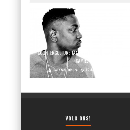
COUNTERCULTURE JAARLIJST 2015: DE KEUZE VAN
CAMIEL
Counter Culture
15 december 2015
VOLG ONS!