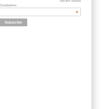
indicates required
Emailadres
*