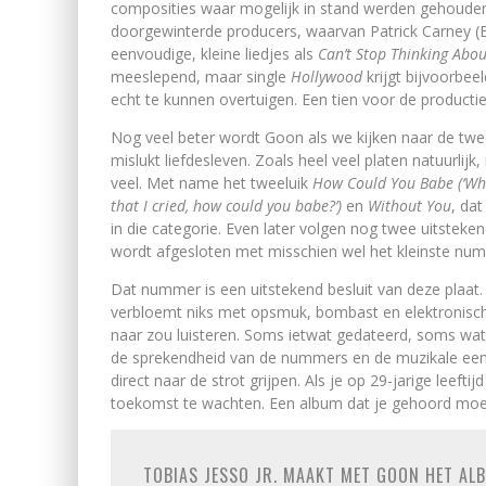
composities waar mogelijk in stand werden gehoude
doorgewinterde producers, waarvan Patrick Carney (Bl
eenvoudige, kleine liedjes als
Can’t Stop Thinking Abou
meeslepend, maar single
Hollywood
krijgt bijvoorbe
echt te kunnen overtuigen. Een tien voor de productie
Nog veel beter wordt Goon als we kijken naar de twee
mislukt liefdesleven. Zoals heel veel platen natuurlijk
veel. Met name het tweeluik
How Could You Babe (‘Whe
that I cried, how could you babe?’)
en
Without You
, da
in die categorie. Even later volgen nog twee uitste
wordt afgesloten met misschien wel het kleinste nu
Dat nummer is een uitstekend besluit van deze plaat. E
verbloemt niks met opsmuk, bombast en elektronisch
naar zou luisteren. Soms ietwat gedateerd, soms wa
de sprekendheid van de nummers en de muzikale eenv
direct naar de strot grijpen. Als je op 29-jarige leeft
toekomst te wachten. Een album dat je gehoord moe
TOBIAS JESSO JR. MAAKT MET GOON HET AL