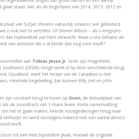
eel tegenvallende singles van grote namen en een aantal
d gaan staan. Net als de beginfases van 2014, 2013, 2012 en
e plaat van Sufjan Stevens natuurlijk sowieso wel geluisterd.
 u ook niet te vertellen. Of Steven Wilson – als u enigszins
ders dan topkwaliteit van hem verwacht. Waar u ons behalve als
rk van artiesten die u al kende dan nog voor heeft?
 voorstellen aan
Tobias Jesso Jr.
Sinds zijn magnifieke,
Southwest (SXSW) vorige week is hij door verschillende blogs
ond. Opvallend, want het recept van de Canadees is niet
ano, minimale begeleiding; dan kunnen Billy Joel en John
ren zijn constant terug te horen op
Goon,
de debuutplaat van
id. Als de soundtrack van ’s mans leven. Korte samenvatting:
les om het te gaan maken, keerde noodgedwongen terug naar
rd verhuizer en werd vervolgens bekend met een aantal demo’s
oomd heeft.
Goon tot een hele bijzondere plaat. Hoewel de originele