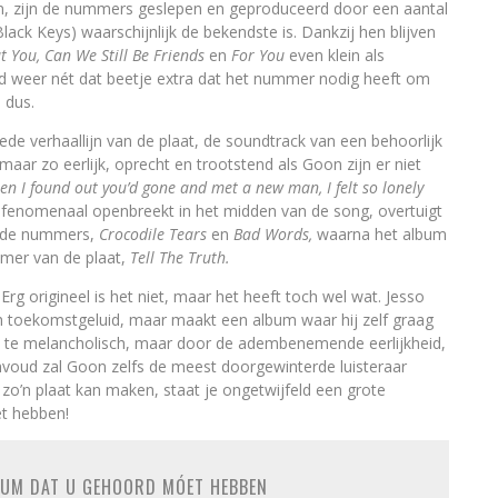
n, zijn de nummers geslepen en geproduceerd door een aantal
ack Keys) waarschijnlijk de bekendste is. Dankzij hen blijven
t You, Can We Still Be Friends
en
For You
even klein als
eld weer nét dat beetje extra dat het nummer nodig heeft om
 dus.
de verhaallijn van de plaat, de soundtrack van een behoorlijk
, maar zo eerlijk, oprecht en trootstend als Goon zijn er niet
n I found out you’d gone and met a new man, I felt so lonely
t fenomenaal openbreekt in het midden van de song, overtuigt
kende nummers,
Crocodile Tears
en
Bad Words,
waarna het album
mmer van de plaat,
Tell The Truth.
rg origineel is het niet, maar het heeft toch wel wat. Jesso
 toekomstgeluid, maar maakt een album waar hij zelf graag
t te melancholisch, maar door de adembenemende eerlijkheid,
oud zal Goon zelfs de meest doorgewinterde luisteraar
ijd zo’n plaat kan maken, staat je ongetwijfeld een grote
t hebben!
BUM DAT U GEHOORD MÓET HEBBEN