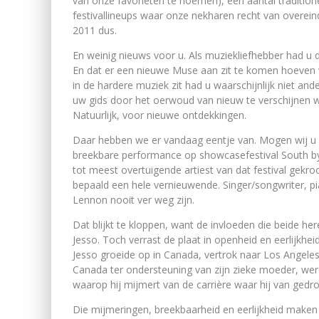
van onze favorieten te noemen), een aantal tradition
festivallineups waar onze nekharen recht van overein
2011 dus.
En weinig nieuws voor u. Als muziekliefhebber had u d
En dat er een nieuwe Muse aan zit te komen hoeven we
in de hardere muziek zit had u waarschijnlijk niet an
uw gids door het oerwoud van nieuw te verschijnen we
Natuurlijk, voor nieuwe ontdekkingen.
Daar hebben we er vandaag eentje van. Mogen wij u
breekbare performance op showcasefestival South by 
tot meest overtuigende artiest van dat festival gekro
bepaald een hele vernieuwende. Singer/songwriter, pi
Lennon nooit ver weg zijn.
Dat blijkt te kloppen, want de invloeden die beide he
Jesso. Toch verrast de plaat in openheid en eerlijkhe
Jesso groeide op in Canada, vertrok naar Los Ange
Canada ter ondersteuning van zijn zieke moeder, we
waarop hij mijmert van de carrière waar hij van gedr
Die mijmeringen, breekbaarheid en eerlijkheid maken 