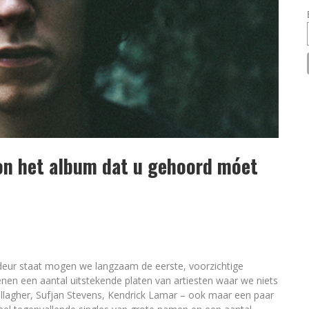
oon het album dat u gehoord móet
 deur staat mogen we langzaam de eerste, voorzichtige
nen een aantal uitstekende platen van artiesten waar we niets
llagher, Sufjan Stevens, Kendrick Lamar – ook maar een paar