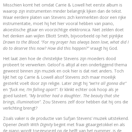
Misschien komt het omdat Carrie & Lowell het eerste album is
waarop zijn instrumenten minder belangrijk lijken dan de tekst.
Waar eerdere platen van Stevens zich kenmerkten door een rijke
instrumentatie, moet hij het hier vooral hebben van piano,
akoestische gitaar en voorzichtige elektronica. Niet zelden doet
het denken aan wijlen Elliott Smith, bijvoorbeeld op het pijnlijke
Drawn to the Blood
.
“For my prayer has always been love, what did I
do to deserve this now? How did this happen?”
vraagt hij God.
Het laat zien hoe de christelijke Stevens zijn moeders dood
probeert te verwerken. Geloof is altijd al een onderliggend thema
geweest binnen zijn muziek en ook hier is dat niet anders. Toch
lijkt het op Carrie & Lowell alsof Stevens zich maar moeilijk
gesterkt voelt door zijn religie. Later zingt hij
“we’re all gonna die”
en
“fuck me, I’m falling apart”
. Er klinkt echter ook hoop als je
goed luistert.
“My brother had a daughter. The beauty that she
brings, illumination”
. Zou Stevens zelf door hebben dat hij ons die
verlichting brengt?
Zoals vaker is de productie van Sufjan Stevens’ muziek uitstekend.
Opener
Death With Dignity
begint met fraai gitaargetokkel en als
de piano wordt toegevoegd op de helft van het nummer, is de