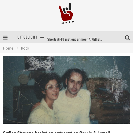
UITGELICHT
Shorts #148 met onder meer A Wilhelm Scream, Static Dress, Vovoid en Super Sometimes
Home
Rock
Emocore kopstukken van Koyo pakken alle ruimte op energieke ‘Barely Here’
Britse emorockers van Basement maken tweede comeback met het indrukwekkende ‘Wired’
Shorts #149 met onder meer No Cure, Eva Under Fire, The Hu en Sleeping With Sirens