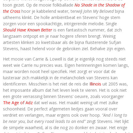
toon gezet. Op de mooie folkballade
No Shade in the Shadow of
the Cross
hoor je kabbelend water, terwijl
John My Beloved
bijna
uitheems klinkt. De holle ambiëntbeat en Stevens’ hoge stem
zorgen voor een spookachtige, intrigerende melodie. Single
Should Have Known Better
is een fantastisch nummer, dat zich
langzaam ontpopt en je naar hogere sferen brengt. Weinig
artiesten klinken zo kwetsbaar als de bijna fluisterende Sufjan
Stevens, haast helend voor de gebroken ziel. Behalve zijn eigen.
Het mooie van Carrie & Lowell is dat je eigenlijk nog steeds niet
weet wie Carrie nu precies was. Eigen herinneringen komen langs,
maar worden nooit heel specifiek. Het zorgt er voor dat de
luisteraar zich makkelijk in de melancholiek van Stevens kan
identificeren. Misschien is het niet de reis die
Illinois
uit 2005 was,
het imposante album dat het leven leek te vieren. Het is ook niet
een grote verrassing binnen Stevens’ oeuvre, zoals voorganger
The Age of Adz
dat wel was. Het maakt weinig uit met zulke
schoonheid. De perfect afgemeten liedjes gaan vooral over
verdriet en verlangen, maar ergens ook over hoop.
“And I long to
be near you, but every road leads to an end”
zingt Stevens. Het lijkt
de simpele waarheid, al is die nog zo donker en zwaar. Het enige