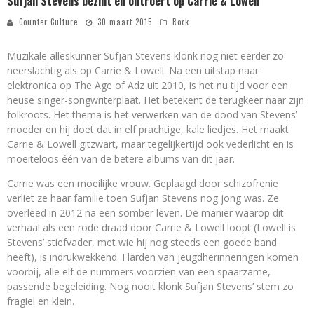
Sufjan Stevens bezint en ontroert op Carrie & Lowell
Counter Culture
30 maart 2015
Rock
Muzikale alleskunner Sufjan Stevens klonk nog niet eerder zo
neerslachtig als op Carrie & Lowell. Na een uitstap naar
elektronica op The Age of Adz uit 2010, is het nu tijd voor een
heuse singer-songwriterplaat. Het betekent de terugkeer naar zijn
folkroots. Het thema is het verwerken van de dood van Stevens’
moeder en hij doet dat in elf prachtige, kale liedjes. Het maakt
Carrie & Lowell gitzwart, maar tegelijkertijd ook vederlicht en is
moeiteloos één van de betere albums van dit jaar.
Carrie was een moeilijke vrouw. Geplaagd door schizofrenie
verliet ze haar familie toen Sufjan Stevens nog jong was. Ze
overleed in 2012 na een somber leven. De manier waarop dit
verhaal als een rode draad door Carrie & Lowell loopt (Lowell is
Stevens’ stiefvader, met wie hij nog steeds een goede band
heeft), is indrukwekkend. Flarden van jeugdherinneringen komen
voorbij, alle elf de nummers voorzien van een spaarzame,
passende begeleiding. Nog nooit klonk Sufjan Stevens’ stem zo
fragiel en klein.