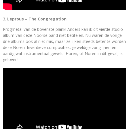
Leprous – The Congregation
Progmetal van de bovenste plank! Anders kan ik dit vierde studio
album van deze Noorse band niet betitelen. Nu waren de vorige
drie albums ook al niet mis, maar ze lijken steeds beter te worden
deze Noren. Inventieve composities, geweldige zanglijnen en
aardig wat instrumentaal geweld. Horen, of Noren in dit geval, is
geloven!