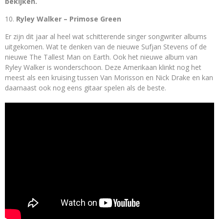
bekijken.
Ryley Walker – Primose Green
Er zijn dit jaar al heel wat schitterende singer songwriter albums
uitgekomen. Wat te denken van de nieuwe Sufjan Stevens of de
nieuwe The Tallest Man on Earth. Ook het nieuwe album van
Ryley Walker is wonderschoon. Deze Amerikaan klinkt nog het
meest als een kruising tussen Van Morisson en Nick Drake en kan
daarnaast ook nog eens gitaar spelen als de beste.