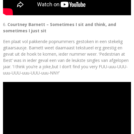
Courtney Barnett – Sometimes I sit and think, and
sometimes I just sit
Een plaat vol pakkende popnummers gestoken in een stekelig
gitaarsausje. Barnett weet daarnaast tekstueel erg geestig en
gevat uit de hoek te komen, ieder nummer weer. ‘Pedestrian at
Best’ was in ieder geval een van de leukste singles van afgelopen
jaar. ‘I think you’re a joke,but I don’t find you very FUU-uuu-UUU-
uuu-UUU-uuu-UUU-uuu-NNY’