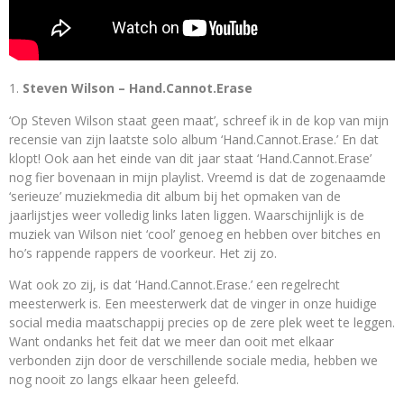
Steven Wilson – Hand.Cannot.Erase
‘Op Steven Wilson staat geen maat’, schreef ik in de kop van mijn
recensie van zijn laatste solo album ‘Hand.Cannot.Erase.’ En dat
klopt! Ook aan het einde van dit jaar staat ‘Hand.Cannot.Erase’
nog fier bovenaan in mijn playlist. Vreemd is dat de zogenaamde
‘serieuze’ muziekmedia dit album bij het opmaken van de
jaarlijstjes weer volledig links laten liggen. Waarschijnlijk is de
muziek van Wilson niet ‘cool’ genoeg en hebben over bitches en
ho’s rappende rappers de voorkeur. Het zij zo.
Wat ook zo zij, is dat ‘Hand.Cannot.Erase.’ een regelrecht
meesterwerk is. Een meesterwerk dat de vinger in onze huidige
social media maatschappij precies op de zere plek weet te leggen.
Want ondanks het feit dat we meer dan ooit met elkaar
verbonden zijn door de verschillende sociale media, hebben we
nog nooit zo langs elkaar heen geleefd.