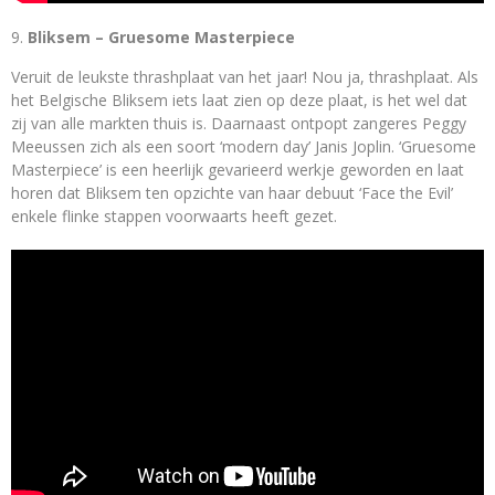
Bliksem – Gruesome Masterpiece
Veruit de leukste thrashplaat van het jaar! Nou ja, thrashplaat. Als
het Belgische Bliksem iets laat zien op deze plaat, is het wel dat
zij van alle markten thuis is. Daarnaast ontpopt zangeres Peggy
Meeussen zich als een soort ‘modern day’ Janis Joplin. ‘Gruesome
Masterpiece’ is een heerlijk gevarieerd werkje geworden en laat
horen dat Bliksem ten opzichte van haar debuut ‘Face the Evil’
enkele flinke stappen voorwaarts heeft gezet.