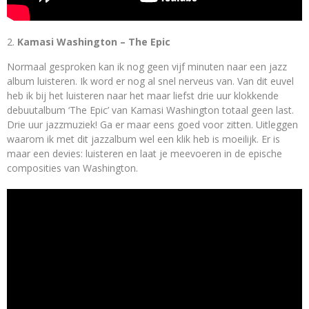
Kamasi Washington – The Epic
Normaal gesproken kan ik nog geen vijf minuten naar een jazz
album luisteren. Ik word er nog al snel nerveus van. Van dit euvel
heb ik bij het luisteren naar het maar liefst drie uur klokkende
debuutalbum ‘The Epic’ van Kamasi Washington totaal geen last.
Drie uur jazzmuziek! Ga er maar eens goed voor zitten. Uitleggen
waarom ik met dit jazzalbum wel een klik heb is moeilijk. Er is
maar een devies: luisteren en laat je meevoeren in de epische
composities van Washington.