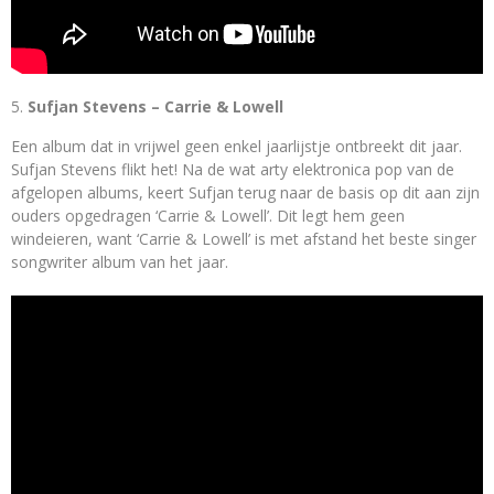
Sufjan Stevens – Carrie & Lowell
Een album dat in vrijwel geen enkel jaarlijstje ontbreekt dit jaar.
Sufjan Stevens flikt het! Na de wat arty elektronica pop van de
afgelopen albums, keert Sufjan terug naar de basis op dit aan zijn
ouders opgedragen ‘Carrie & Lowell’. Dit legt hem geen
windeieren, want ‘Carrie & Lowell’ is met afstand het beste singer
songwriter album van het jaar.