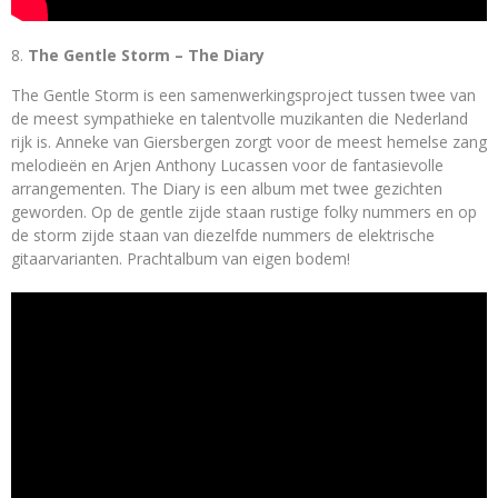
The Gentle Storm – The Diary
The Gentle Storm is een samenwerkingsproject tussen twee van
de meest sympathieke en talentvolle muzikanten die Nederland
rijk is. Anneke van Giersbergen zorgt voor de meest hemelse zang
melodieën en Arjen Anthony Lucassen voor de fantasievolle
arrangementen. The Diary is een album met twee gezichten
geworden. Op de gentle zijde staan rustige folky nummers en op
de storm zijde staan van diezelfde nummers de elektrische
gitaarvarianten. Prachtalbum van eigen bodem!