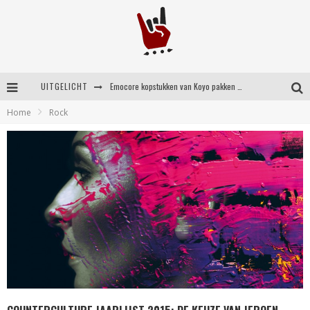
UITGELICHT
Emocore kopstukken van Koyo pakken alle ruimte op energieke ‘Barely Here’
Home
Rock
Britse emorockers van Basement maken tweede comeback met het indrukwekkende ‘Wired’
Shorts #149 met onder meer No Cure, Eva Under Fire, The Hu en Sleeping With Sirens
Shorts #148 met onder meer A Wilhelm Scream, Static Dress, Vovoid en Super Sometimes