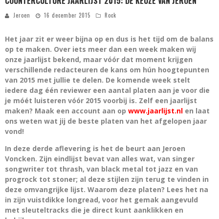
COUNTERCULTURE JAARLIJST 2015: DE KEUZE VAN JEROEN
Jeroen
16 december 2015
Rock
Het jaar zit er weer bijna op en dus is het tijd om de balans
op te maken. Over iets meer dan een week maken wij
onze jaarlijst bekend, maar vóór dat moment krijgen
verschillende redacteuren de kans om hún hoogtepunten
van 2015 met jullie te delen. De komende week stelt
iedere dag één reviewer een aantal platen aan je voor die
je móét luisteren vóór 2015 voorbij is. Zelf een jaarlijst
maken? Maak een account aan op
www.jaarlijst.nl
en laat
ons weten wat jij de beste platen van het afgelopen jaar
vond!
In deze derde aflevering is het de beurt aan Jeroen
Voncken. Zijn eindlijst bevat van alles wat, van singer
songwriter tot thrash, van black metal tot jazz en van
progrock tot stoner; al deze stijlen zijn terug te vinden in
deze omvangrijke lijst. Waarom deze platen? Lees het na
in zijn vuistdikke longread, voor het gemak aangevuld
met sleuteltracks die je direct kunt aanklikken en