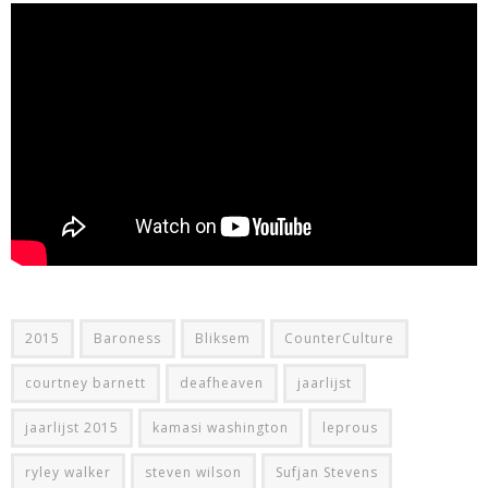
2015
Baroness
Bliksem
CounterCulture
courtney barnett
deafheaven
jaarlijst
jaarlijst 2015
kamasi washington
leprous
ryley walker
steven wilson
Sufjan Stevens