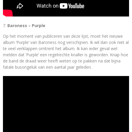
Baroness – Purple
Op het moment van publiceren van deze lijst, moet het nieuwe
album ‘Purple’ van Baroness nog verschijnen. Ik wil dan ook niet al
te veel verklappen omtrent het album. Ik kan ieder geval wel
melden dat ‘Purple’ een regelrechte knaller is geworden. Knap hoe
de band de draad weer heeft weten op te pakken na dat bijna
fatale busongeluk van een aantal jaar geleden.