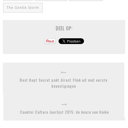
The Gentle Storm
DEEL OP:
Best Kept Secret pakt direct flink uit met eerste
bevestigingen
Counter Culture Jaarlijst 2015: de keuze van Haiko