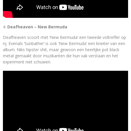
Deafheaven – New Bermuda
Deafheaven scoort met ‘New Bermuda’ een tweede voltreffer op
rij. Evenals ‘Sunbather’ is ook ‘New Bermuda’ een kneiter van een
album. Niks hipster shit, maar gewoon een heerlijke pot black
metal gemaakt door muzikanten die hun vak verstaan en het
experiment niet schuwen.