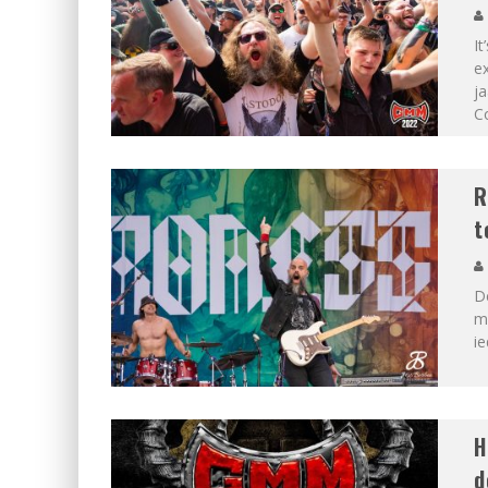
It
ex
j
C
R
t
De
ma
ie
H
d