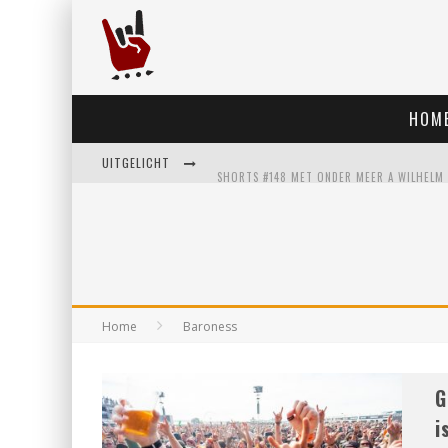
HOM
UITGELICHT
Home
Baroness
G
i