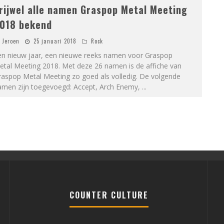
rijwel alle namen Graspop Metal Meeting
018 bekend
Jeroen
25 januari 2018
Rock
en nieuw jaar, een nieuwe reeks namen voor Graspop
etal Meeting 2018. Met deze 26 namen is de affiche van
raspop Metal Meeting zo goed als volledig. De volgende
amen zijn toegevoegd: Accept, Arch Enemy,
...
COUNTER CULTURE