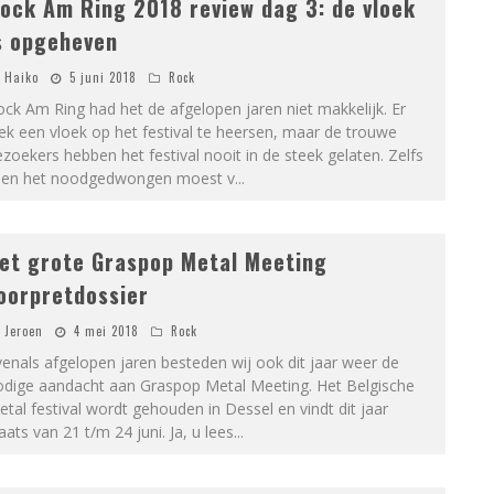
ock Am Ring 2018 review dag 3: de vloek
s opgeheven
Haiko
5 juni 2018
Rock
ck Am Ring had het de afgelopen jaren niet makkelijk. Er
ek een vloek op het festival te heersen, maar de trouwe
zoekers hebben het festival nooit in de steek gelaten. Zelfs
oen het noodgedwongen moest v
...
et grote Graspop Metal Meeting
oorpretdossier
Jeroen
4 mei 2018
Rock
enals afgelopen jaren besteden wij ook dit jaar weer de
odige aandacht aan Graspop Metal Meeting. Het Belgische
tal festival wordt gehouden in Dessel en vindt dit jaar
aats van 21 t/m 24 juni. Ja, u lees
...