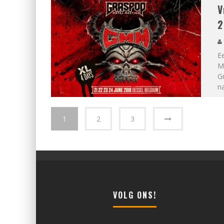
V
2
E
M
G
n
1
2
3
VOLG ONS!