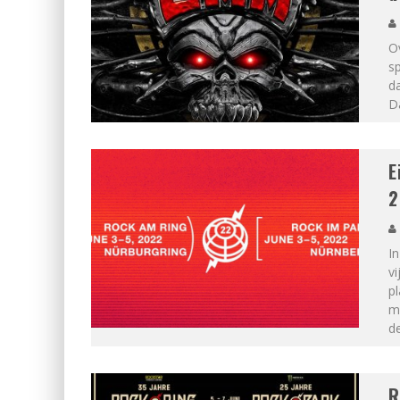
Ov
sp
d
D
E
2
In
vi
p
m
de
R