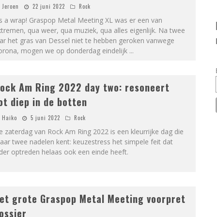
Jeroen
22 juni 2022
Rock
’s a wrap! Graspop Metal Meeting XL was er een van
tremen, qua weer, qua muziek, qua alles eigenlijk. Na twee
aar het gras van Dessel niet te hebben geroken vanwege
orona, mogen we op donderdag eindelijk
...
ock Am Ring 2022 day two: resoneert
ot diep in de botten
Haiko
5 juni 2022
Rock
 zaterdag van Rock Am Ring 2022 is een kleurrijke dag die
ar twee nadelen kent: keuzestress het simpele feit dat
der optreden helaas ook een einde heeft.
et grote Graspop Metal Meeting voorpret
ossier