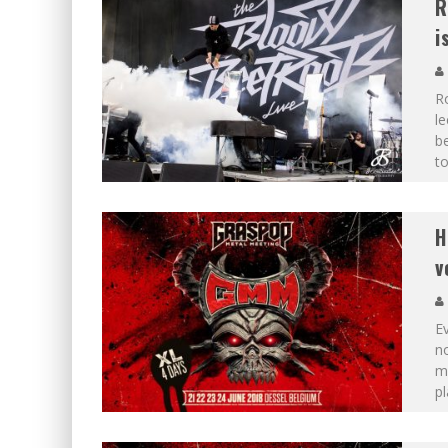
R
i
Ro
le
be
t
H
v
Ev
n
me
pl