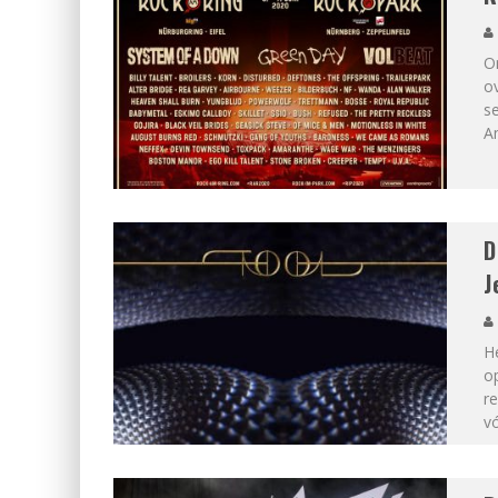
O
ov
se
A
D
J
He
o
re
vó