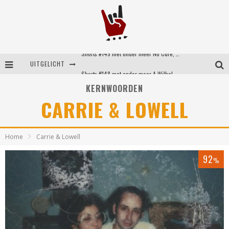
Shorts #149 met onder meer No Cure, Eva Under Fire, The Hu en Sleeping With Sirens
UITGELICHT
Shorts #148 met onder meer A Wilhelm Scream, Static Dress, Vovoid en Super Sometimes
KERNWOORDEN
Emocore kopstukken van Koyo pakken alle ruimte op energieke ‘Barely Here’
CARRIE & LOWELL
Britse emorockers van Basement maken tweede comeback met het indrukwekkende ‘Wired’
Home
Carrie & Lowell
92
%