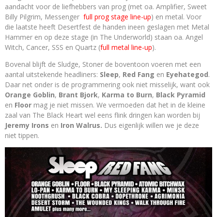
aandacht voor de liefhebbers van prog (met oa. Amplifier, Sweet
Billy Pilgrim, Messenger
full prog stage line-up
) en metal. Voor
die laatste heeft Desertfest de handen ineen geslagen met Metal
Hammer en op deze stage (in The Underworld) staan oa. Angel
Witch, Cancer, SSS en Quartz (
full metal line-up
).
Bovenal blijft de Sludge, Stoner de boventoon voeren met een
aantal uitstekende headliners:
Sleep
,
Red Fang
en
Eyehategod
.
Daar net onder is de programmering ook niet misselijk, want ook
Orange Goblin
,
Brant Bjork
,
Karma to Burn
,
Black Pyramid
en
Floor
mag je niet missen. We vermoeden dat het in de kleine
zaal van The Black Heart wel eens flink dringen kan worden bij
Jeremy Irons
en
Iron Walrus.
Dus eigenlijk willen we je deze
niet tippen.