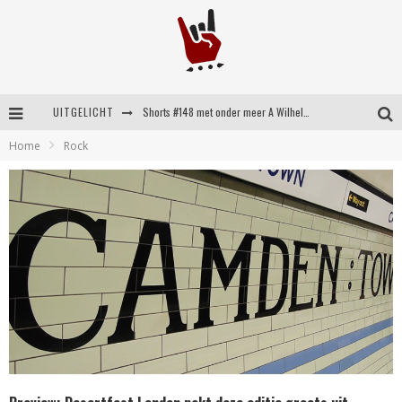
UITGELICHT
Shorts #148 met onder meer A Wilhelm Scream, Static Dress, Vovoid en Super Sometimes
Home
Rock
Emocore kopstukken van Koyo pakken alle ruimte op energieke ‘Barely Here’
Britse emorockers van Basement maken tweede comeback met het indrukwekkende ‘Wired’
Shorts #149 met onder meer No Cure, Eva Under Fire, The Hu en Sleeping With Sirens