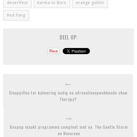
desertfest
Karma to Burn
orange goblin
Red Fang
DEEL OP:
Slaappillen ter kalmering nodig na adrenalineopwekkende show
Therapy?
Bospop maakt programma compleet met oa. The Gentle Storm
en Navarone