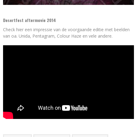
Desertfest aftermovie 2014
Check hier een impressie van de voorgaande editie met beelden
van oa. Unida, Pentagram, Colour Haze en vele andere.