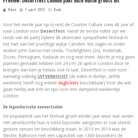
Preview: Desertfest London pakt deze editie groots uit
Reno
7 april 2015
Rock
Voor het vierde jaar op rij reist de Counter Culture crew dit jaar af
naar London voor
Desertfest
. Vanaf de eerste editie zijn we
reeds van de partij tijdens dit uitermate sympathieke festival in
het hart van het prachtige wijkje Camden. We zagen er onder
andere John Garcia met Unida, Truckfighters (2x), Kvelertak,
Dozer, Pentagram, Kadavar en nog veel meer. Mocht je nog geen
plannen gemaakt hebben om 24 t/m 26 april in London door te
brengen dan ben je helaas ook te laat. Desertfest is ruim voor
aanvang volledig
UITVERKOCHT
(de editie in Berlijn, zelfde
weekend, heeft nog enkele
dagtickets
beschikbaar) Voor die wel
gaan hierbij wat info en tips voor een dampend weekendje
London.
De legendarische concertzalen
De populariteit van het festival groeit eerder jaar weer wat verder.
Het uitverkochte huis is extra bijzonder aangezien er ook steeds
grotere venues ter beschikking staan. In 2013 en 2014 was de
Electric Ballroom met een capaciteit van 1300 bezoekers de