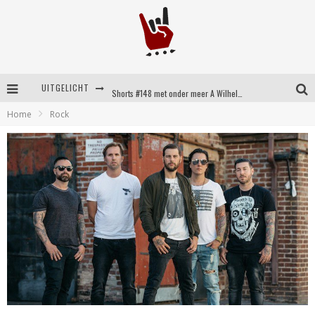
UITGELICHT
Shorts #148 met onder meer A Wilhelm Scream, Static Dress, Vovoid en Super Sometimes
Home
Rock
Emocore kopstukken van Koyo pakken alle ruimte op energieke ‘Barely Here’
Britse emorockers van Basement maken tweede comeback met het indrukwekkende ‘Wired’
Shorts #149 met onder meer No Cure, Eva Under Fire, The Hu en Sleeping With Sirens