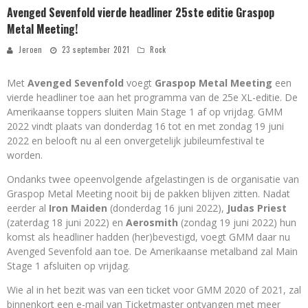
Avenged Sevenfold vierde headliner 25ste editie Graspop
Metal Meeting!
Jeroen
23 september 2021
Rock
Met
Avenged Sevenfold
voegt
Graspop Metal Meeting
een
vierde headliner toe aan het programma van de 25e XL-editie. De
Amerikaanse toppers sluiten Main Stage 1 af op vrijdag. GMM
2022 vindt plaats van donderdag 16 tot en met zondag 19 juni
2022 en belooft nu al een onvergetelijk jubileumfestival te
worden.
Ondanks twee opeenvolgende afgelastingen is de organisatie van
Graspop Metal Meeting nooit bij de pakken blijven zitten. Nadat
eerder al
Iron Maiden
(donderdag 16 juni 2022),
Judas Priest
(zaterdag 18 juni 2022) en
Aerosmith
(zondag 19 juni 2022) hun
komst als headliner hadden (her)bevestigd, voegt GMM daar nu
Avenged Sevenfold aan toe. De Amerikaanse metalband zal Main
Stage 1 afsluiten op vrijdag.
Wie al in het bezit was van een ticket voor GMM 2020 of 2021, zal
binnenkort een e-mail van Ticketmaster ontvangen met meer