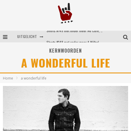
Shorts #149 met onder meer No Cure, Eva Under Fire, The Hu en Sleeping With Sirens
UITGELICHT
Shorts #148 met onder meer A Wilhelm Scream, Static Dress, Vovoid en Super Sometimes
KERNWOORDEN
Emocore kopstukken van Koyo pakken alle ruimte op energieke ‘Barely Here’
A WONDERFUL LIFE
Britse emorockers van Basement maken tweede comeback met het indrukwekkende ‘Wired’
Home
a wonderful life