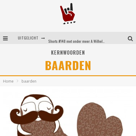
UITGELICHT
Shorts #148 met onder meer A Wilhelm Scream, Static Dress, Vovoid en Super Sometimes
Emocore kopstukken van Koyo pakken alle ruimte op energieke ‘Barely Here’
KERNWOORDEN
BAARDEN
Britse emorockers van Basement maken tweede comeback met het indrukwekkende ‘Wired’
Shorts #149 met onder meer No Cure, Eva Under Fire, The Hu en Sleeping With Sirens
Home
baarden