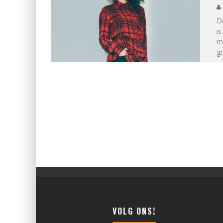
De
is
mu
gr
VOLG ONS!