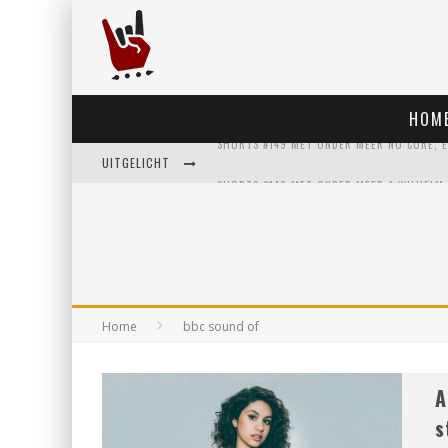
HOM
UITGELICHT
Home
bbc sound of
A
s