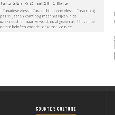
Counter Culture
22 maart 2016
Hip-hop
 Canadese Alessia Cara (echte naam: Alessia Caracciolo)
 pas 19 jaar en komt nog maar net kijken in de
ziekindustrie, maar ze wordt nu al gezien als één van de
ootste beloften voor de toekomst. Ze is ee
...
COUNTER CULTURE