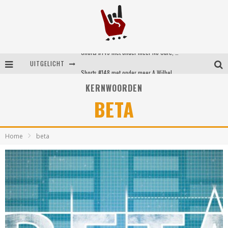
Shorts #149 met onder meer No Cure, Eva Under Fire, The Hu en Sleeping With Sirens
UITGELICHT
Shorts #148 met onder meer A Wilhelm Scream, Static Dress, Vovoid en Super Sometimes
KERNWOORDEN
Emocore kopstukken van Koyo pakken alle ruimte op energieke ‘Barely Here’
BETA
Britse emorockers van Basement maken tweede comeback met het indrukwekkende ‘Wired’
Home
beta