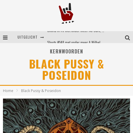
Shorts #149 met onder meer No Cure, Eva Under Fire, The Hu en Sleeping With Sirens
UITGELICHT
Shorts #148 met onder meer A Wilhelm Scream, Static Dress, Vovoid en Super Sometimes
KERNWOORDEN
Emocore kopstukken van Koyo pakken alle ruimte op energieke ‘Barely Here’
BLACK PUSSY &
Britse emorockers van Basement maken tweede comeback met het indrukwekkende ‘Wired’
POSEIDON
Home
Black Pussy & Poseidon