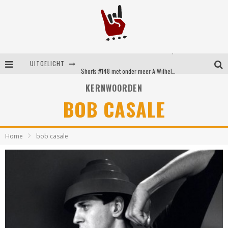
Shorts #149 met onder meer No Cure, Eva Under Fire, The Hu en Sleeping With Sirens
UITGELICHT
Shorts #148 met onder meer A Wilhelm Scream, Static Dress, Vovoid en Super Sometimes
KERNWOORDEN
Emocore kopstukken van Koyo pakken alle ruimte op energieke ‘Barely Here’
BOB CASALE
Britse emorockers van Basement maken tweede comeback met het indrukwekkende ‘Wired’
Home
bob casale