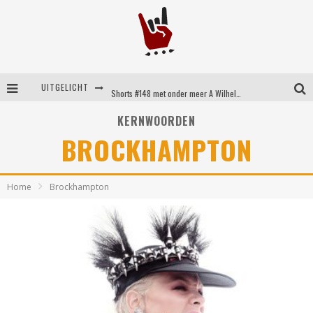
UITGELICHT
Shorts #148 met onder meer A Wilhelm Scream, Static Dress, Vovoid en Super Sometimes
Emocore kopstukken van Koyo pakken alle ruimte op energieke ‘Barely Here’
KERNWOORDEN
BROCKHAMPTON
Britse emorockers van Basement maken tweede comeback met het indrukwekkende ‘Wired’
Shorts #149 met onder meer No Cure, Eva Under Fire, The Hu en Sleeping With Sirens
Home
Brockhampton