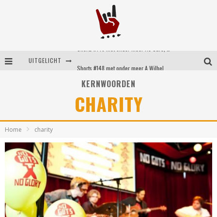
Shorts #149 met onder meer No Cure, Eva Under Fire, The Hu en Sleeping With Sirens
UITGELICHT
Shorts #148 met onder meer A Wilhelm Scream, Static Dress, Vovoid en Super Sometimes
KERNWOORDEN
Emocore kopstukken van Koyo pakken alle ruimte op energieke ‘Barely Here’
CHARITY
Britse emorockers van Basement maken tweede comeback met het indrukwekkende ‘Wired’
Home
charity