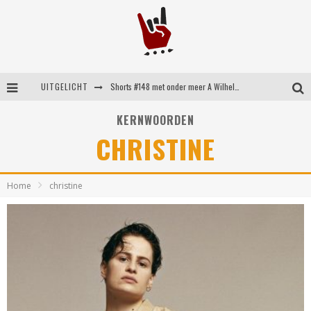
UITGELICHT
Shorts #148 met onder meer A Wilhelm Scream, Static Dress, Vovoid en Super Sometimes
Emocore kopstukken van Koyo pakken alle ruimte op energieke ‘Barely Here’
KERNWOORDEN
CHRISTINE
Britse emorockers van Basement maken tweede comeback met het indrukwekkende ‘Wired’
Shorts #149 met onder meer No Cure, Eva Under Fire, The Hu en Sleeping With Sirens
Home
christine