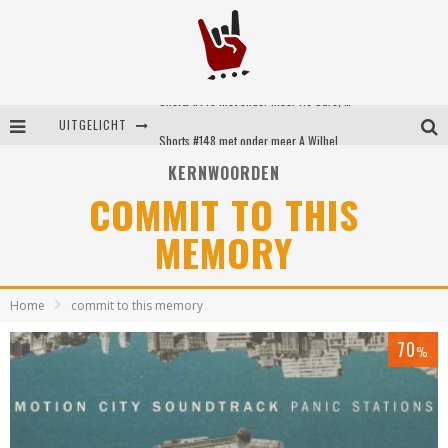
Shorts #149 met onder meer No Cure, Eva Under Fire, The Hu en Sleeping With Sirens
UITGELICHT
Shorts #148 met onder meer A Wilhelm Scream, Static Dress, Vovoid en Super Sometimes
KERNWOORDEN
Emocore kopstukken van Koyo pakken alle ruimte op energieke ‘Barely Here’
COMMIT TO THIS
Britse emorockers van Basement maken tweede comeback met het indrukwekkende ‘Wired’
MEMORY
Home
commit to this memory
70
%