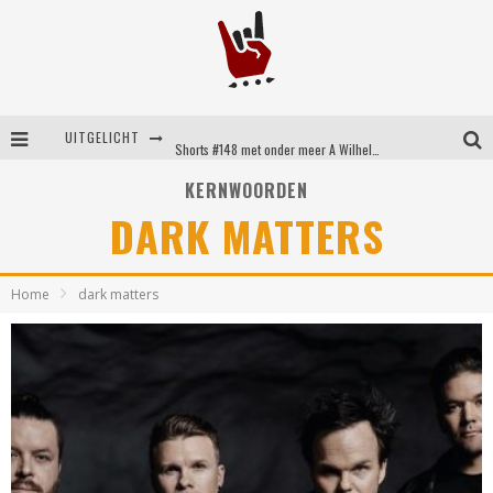
UITGELICHT
Shorts #148 met onder meer A Wilhelm Scream, Static Dress, Vovoid en Super Sometimes
Emocore kopstukken van Koyo pakken alle ruimte op energieke ‘Barely Here’
KERNWOORDEN
DARK MATTERS
Britse emorockers van Basement maken tweede comeback met het indrukwekkende ‘Wired’
Shorts #149 met onder meer No Cure, Eva Under Fire, The Hu en Sleeping With Sirens
Home
dark matters