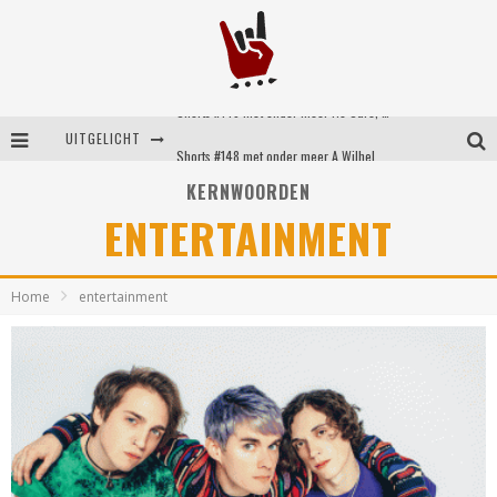
Shorts #149 met onder meer No Cure, Eva Under Fire, The Hu en Sleeping With Sirens
UITGELICHT
Shorts #148 met onder meer A Wilhelm Scream, Static Dress, Vovoid en Super Sometimes
KERNWOORDEN
Emocore kopstukken van Koyo pakken alle ruimte op energieke ‘Barely Here’
ENTERTAINMENT
Britse emorockers van Basement maken tweede comeback met het indrukwekkende ‘Wired’
Home
entertainment