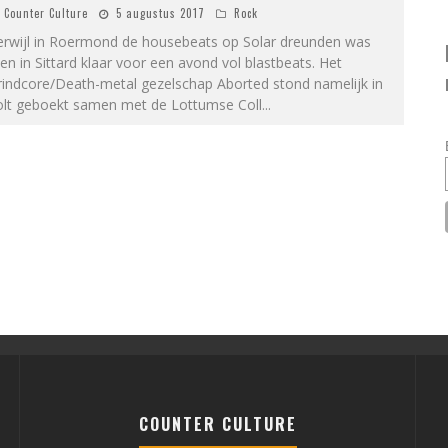
Counter Culture
5 augustus 2017
Rock
erwijl in Roermond de housebeats op Solar dreunden was
n in Sittard klaar voor een avond vol blastbeats. Het
rindcore/Death-metal gezelschap Aborted stond namelijk in
olt geboekt samen met de Lottumse Coll
...
COUNTER CULTURE