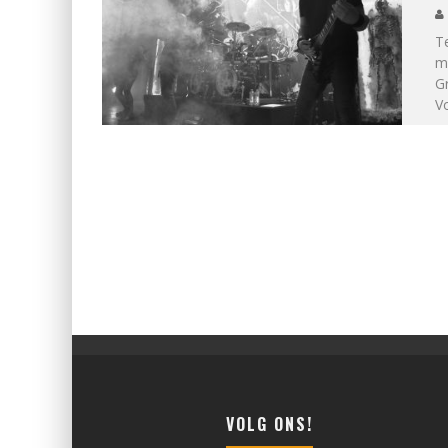
T
me
G
V
VOLG ONS!