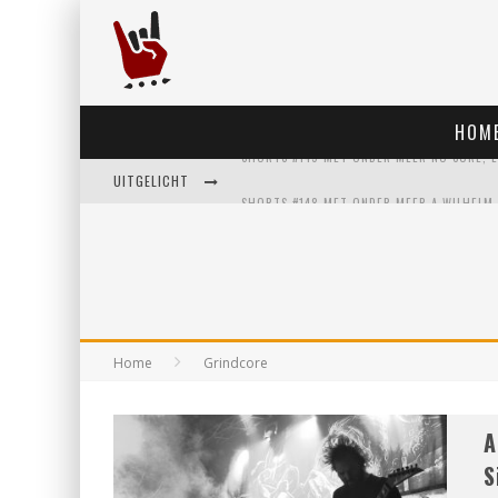
HOM
UITGELICHT
Home
Grindcore
A
S