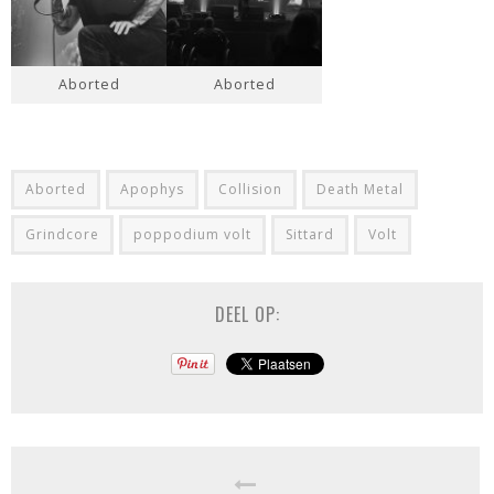
Aborted
Aborted
Aborted
Apophys
Collision
Death Metal
Grindcore
poppodium volt
Sittard
Volt
DEEL OP: