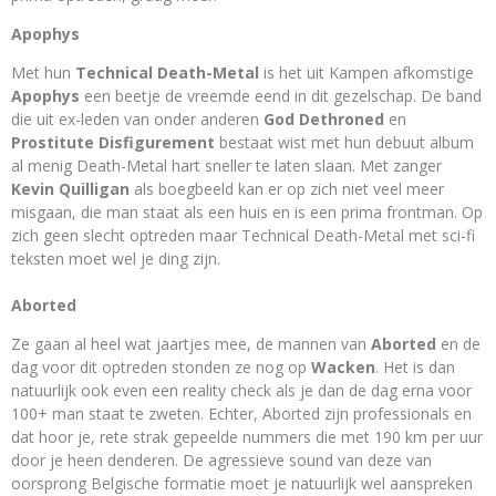
Apophys
Met hun
Technical Death-Metal
is het uit Kampen afkomstige
Apophys
een beetje de vreemde eend in dit gezelschap. De band
die uit ex-leden van onder anderen
God Dethroned
en
Prostitute Disfigurement
bestaat wist met hun debuut album
al menig Death-Metal hart sneller te laten slaan. Met zanger
Kevin Quilligan
als boegbeeld kan er op zich niet veel meer
misgaan, die man staat als een huis en is een prima frontman. Op
zich geen slecht optreden maar Technical Death-Metal met sci-fi
teksten moet wel je ding zijn.
Aborted
Ze gaan al heel wat jaartjes mee, de mannen van
Aborted
en de
dag voor dit optreden stonden ze nog op
Wacken
. Het is dan
natuurlijk ook even een reality check als je dan de dag erna voor
100+ man staat te zweten. Echter, Aborted zijn professionals en
dat hoor je, rete strak gepeelde nummers die met 190 km per uur
door je heen denderen. De agressieve sound van deze van
oorsprong Belgische formatie moet je natuurlijk wel aanspreken