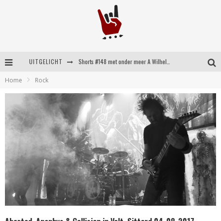
UITGELICHT
Shorts #148 met onder meer A Wilhelm Scream, Static Dress, Vovoid en Super Sometimes
Home
Rock
Emocore kopstukken van Koyo pakken alle ruimte op energieke ‘Barely Here’
Britse emorockers van Basement maken tweede comeback met het indrukwekkende ‘Wired’
Shorts #149 met onder meer No Cure, Eva Under Fire, The Hu en Sleeping With Sirens