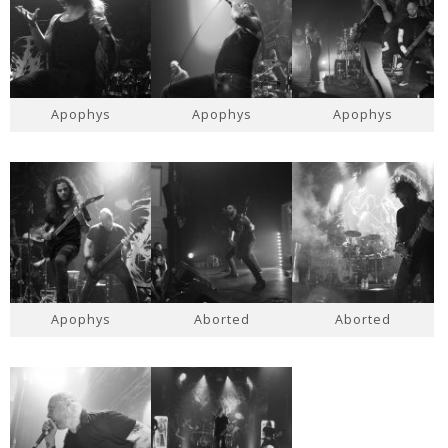
Apophys
Apophys
Apophys
Apophys
Aborted
Aborted