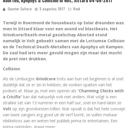
Aborted, Apophys & Collision in Volt, Sittard 04-08-2017
Counter Culture
5 augustus 2017
Rock
Terwijl in Roermond de housebeats op Solar dreunden was
men in Sittard klaar voor een avond vol blastbeats. Het
Grindcore/Death-metal gezelschap Aborted stond
namelijk in Volt geboekt samen met de Lottumse Collision
en de Technical Death-Metallers van Apophys uit Kampen.
De zaal had iets meer gevuld mogen zijn maar dat mocht
de pret niet drukken.
Collision
Als de Limburgse
Grindcore
trots aan hun set beginnen is al snel
duidelijk dat ze er zin in hebben, de vonken spatten van het
podium af. Maar ja, met een opener als “
Charming Chicks with
a Cricifix
” kan dat natuurlijk ook niet anders. Wat volgt is een
strakke set van 13 nummer in een half uur, snel en hard laten ze
Volt
op zijn grondvesten trillen. Wat opvalt is dat het hele concept
van twee zangers erg goed uit de verf komt, ze vullen mekaar
vlekkeloos aan en weten het publiek prima te entertainen. Een
prima optreden, graag meer.