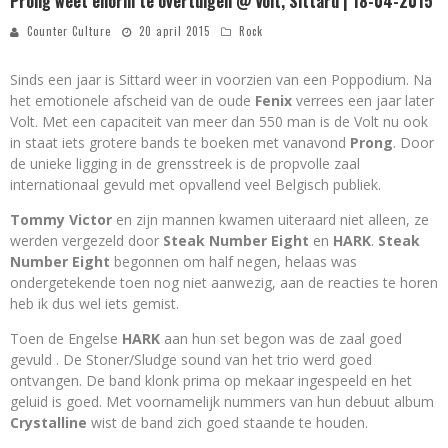
Prong weet enorm te overtuigen @ Volt, Sittard | 18-04-2015
Counter Culture
20 april 2015
Rock
Sinds een jaar is Sittard weer in voorzien van een Poppodium. Na
het emotionele afscheid van de oude
Fenix
verrees een jaar later
Volt. Met een capaciteit van meer dan 550 man is de Volt nu ook
in staat iets grotere bands te boeken met vanavond
Prong
. Door
de unieke ligging in de grensstreek is de propvolle zaal
internationaal gevuld met opvallend veel Belgisch publiek.
Tommy Victor
en zijn mannen kwamen uiteraard niet alleen, ze
werden vergezeld door
Steak Number Eight
en
HARK
.
Steak
Number Eight
begonnen om half negen, helaas was
ondergetekende toen nog niet aanwezig, aan de reacties te horen
heb ik dus wel iets gemist.
Toen de Engelse
HARK
aan hun set begon was de zaal goed
gevuld . De Stoner/Sludge sound van het trio werd goed
ontvangen. De band klonk prima op mekaar ingespeeld en het
geluid is goed. Met voornamelijk nummers van hun debuut album
Crystalline
wist de band zich goed staande te houden.