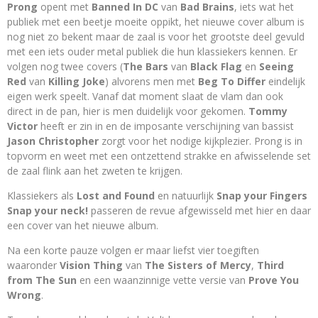
Prong
opent met
Banned In DC
van
Bad Brains
, iets wat het
publiek met een beetje moeite oppikt, het nieuwe cover album is
nog niet zo bekent maar de zaal is voor het grootste deel gevuld
met een iets ouder metal publiek die hun klassiekers kennen. Er
volgen nog twee covers (
The Bars
van
Black Flag
en
Seeing
Red
van
Killing Joke
) alvorens men met
Beg To Differ
eindelijk
eigen werk speelt. Vanaf dat moment slaat de vlam dan ook
direct in de pan, hier is men duidelijk voor gekomen.
Tommy
Victor
heeft er zin in en de imposante verschijning van bassist
Jason Christopher
zorgt voor het nodige kijkplezier. Prong is in
topvorm en weet met een ontzettend strakke en afwisselende set
de zaal flink aan het zweten te krijgen.
Klassiekers als
Lost and Found
en natuurlijk
Snap your Fingers
Snap your neck!
passeren de revue afgewisseld met hier en daar
een cover van het nieuwe album.
Na een korte pauze volgen er maar liefst vier toegiften
waaronder
Vision Thing
van
The Sisters of Mercy
,
Third
from The Sun
en een waanzinnige vette versie van
Prove You
Wrong
.