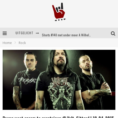
UITGELICHT
Shorts #148 met onder meer A Wilhelm Scream, Static Dress, Vovoid en Super Sometimes
Home
Rock
Emocore kopstukken van Koyo pakken alle ruimte op energieke ‘Barely Here’
Britse emorockers van Basement maken tweede comeback met het indrukwekkende ‘Wired’
Shorts #149 met onder meer No Cure, Eva Under Fire, The Hu en Sleeping With Sirens