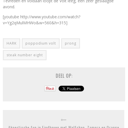
Tevreden en voldaan loopt de Volt leeg, een zeer geslaagde
avond.
[youtube http://www.youtube.com/watch?
v=Yg2qMulMHWo&w=560&h=315]
HARK
poppodium volt
prong
steak number eight
DEEL OP:
Akoestische fun in Eindhoven met Wolfskop, Zamora en Orange