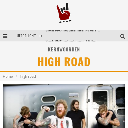
Shorts #149 met onder meer No Cure, Eva Under Fire, The Hu en Sleeping With Sirens
UITGELICHT
Shorts #148 met onder meer A Wilhelm Scream, Static Dress, Vovoid en Super Sometimes
KERNWOORDEN
Emocore kopstukken van Koyo pakken alle ruimte op energieke ‘Barely Here’
HIGH ROAD
Britse emorockers van Basement maken tweede comeback met het indrukwekkende ‘Wired’
Home
high road