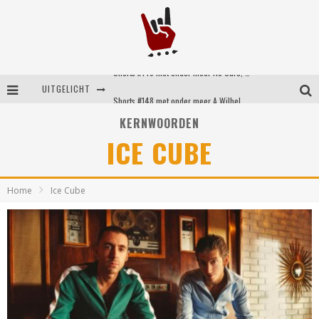
Shorts #149 met onder meer No Cure, Eva Under Fire, The Hu en Sleeping With Sirens
UITGELICHT
Shorts #148 met onder meer A Wilhelm Scream, Static Dress, Vovoid en Super Sometimes
KERNWOORDEN
Emocore kopstukken van Koyo pakken alle ruimte op energieke ‘Barely Here’
ICE CUBE
Britse emorockers van Basement maken tweede comeback met het indrukwekkende ‘Wired’
Home
Ice Cube