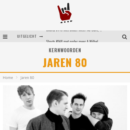
Shorts #149 met onder meer No Cure, Eva Under Fire, The Hu en Sleeping With Sirens
UITGELICHT
Shorts #148 met onder meer A Wilhelm Scream, Static Dress, Vovoid en Super Sometimes
KERNWOORDEN
Emocore kopstukken van Koyo pakken alle ruimte op energieke ‘Barely Here’
JAREN 80
Britse emorockers van Basement maken tweede comeback met het indrukwekkende ‘Wired’
Home
Jaren 80