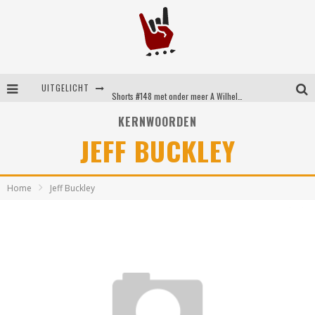
Shorts #149 met onder meer No Cure, Eva Under Fire, The Hu en Sleeping With Sirens
UITGELICHT
Shorts #148 met onder meer A Wilhelm Scream, Static Dress, Vovoid en Super Sometimes
KERNWOORDEN
Emocore kopstukken van Koyo pakken alle ruimte op energieke ‘Barely Here’
JEFF BUCKLEY
Britse emorockers van Basement maken tweede comeback met het indrukwekkende ‘Wired’
Home
Jeff Buckley