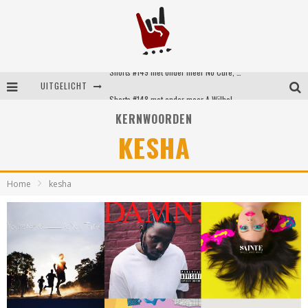
Shorts #149 met onder meer No Cure, Eva Under Fire, The Hu en Sleeping With Sirens
UITGELICHT
Shorts #148 met onder meer A Wilhelm Scream, Static Dress, Vovoid en Super Sometimes
KERNWOORDEN
Emocore kopstukken van Koyo pakken alle ruimte op energieke ‘Barely Here’
KESHA
Britse emorockers van Basement maken tweede comeback met het indrukwekkende ‘Wired’
Home
kesha