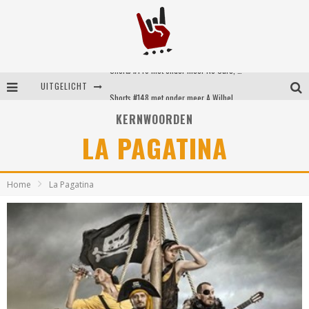
Shorts #149 met onder meer No Cure, Eva Under Fire, The Hu en Sleeping With Sirens
UITGELICHT
Shorts #148 met onder meer A Wilhelm Scream, Static Dress, Vovoid en Super Sometimes
KERNWOORDEN
Emocore kopstukken van Koyo pakken alle ruimte op energieke ‘Barely Here’
LA PAGATINA
Britse emorockers van Basement maken tweede comeback met het indrukwekkende ‘Wired’
Home
La Pagatina