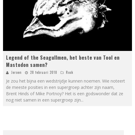
Legend of the Seagullmen, het beste van Tool en
Mastodon samen?
Jeroen
28 februari 2018
Rock
Je zou het bijna een wedstrijdje kunnen noemen. Wie noteert
de meeste posities in een supergroep achter zijn naam,
Brent Hinds of Mike Portnoy? Het is een godswonder dat ze
nog niet samen in een supergroep zijn
...