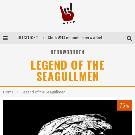
UITGELICHT
Shorts #148 met onder meer A Wilhelm Scream, Static Dress, Vovoid en Super Sometimes
Emocore kopstukken van Koyo pakken alle ruimte op energieke ‘Barely Here’
KERNWOORDEN
LEGEND OF THE
Britse emorockers van Basement maken tweede comeback met het indrukwekkende ‘Wired’
SEAGULLMEN
Shorts #149 met onder meer No Cure, Eva Under Fire, The Hu en Sleeping With Sirens
Home
Legend of the Seagullmen
75
%