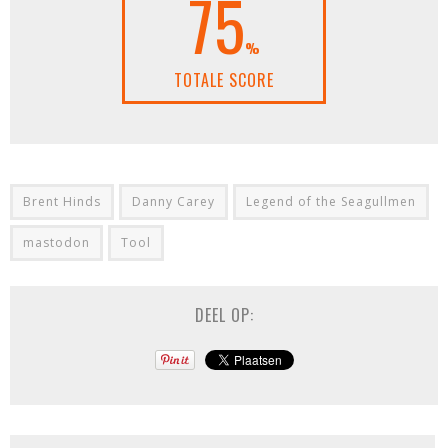
75
%
TOTALE SCORE
Brent Hinds
Danny Carey
Legend of the Seagullmen
mastodon
Tool
DEEL OP: