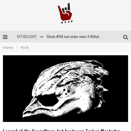
UITGELICHT
Shorts #148 met onder meer A Wilhelm Scream, Static Dress, Vovoid en Super Sometimes
Home
Rock
Emocore kopstukken van Koyo pakken alle ruimte op energieke ‘Barely Here’
Britse emorockers van Basement maken tweede comeback met het indrukwekkende ‘Wired’
Shorts #149 met onder meer No Cure, Eva Under Fire, The Hu en Sleeping With Sirens