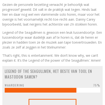
Gezien de personele bezetting verwacht je behoorlijk wat
progressief geweld. Dit valt in de praktijk wat tegen. Hinds laat
hier en daar nog wel een vlammende solo horen, maar voor het
overige is het voornamelijk recht-toe-recht-aan. Danny Carey
bijvoorbeeld, laat nergens het achterste van z’n stokken horen.
Legend of the Seagullmen is gewoon een leuk tussendoortje. Een
tussendoortje waar duidelijk aan af te horen is, dat de heren er
plezier in hadden toen ze de muziek aan tape toevertrouwden. En
zoals ze zelf al zeggen in het titelnummer:
‘That’s right, this is entertainment. We don’t know why, we can’t
explain it. It’s the Legend of the power of the Seagullmen.’ Amen!
LEGEND OF THE SEAGULLMEN, HET BESTE VAN TOOL EN
MASTODON SAMEN?
WAARDERING
75%