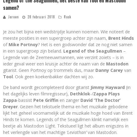
Legend of the Seagullmen, het beste van Tool en Mastodon
samen?
Jeroen
28 februari 2018
Rock
Je zou het bijna een wedstrijdje kunnen noemen. Wie noteert de
meeste posities in een supergroep achter zijn naam,
Brent Hinds
of
Mike Portnoy
? Het is een godswonder dat ze nog niet samen
in een supergroep zijn beland.
Legend of the Seagullmen
–
Legende van de Zeemeeuwmannen, wie verzint zoiets – is in
ieder geval weer een kruisje achter de naam van de
Mastodon
gitarist. Geen Portnoy op trommels dus, maar
Danny Carey
van
Tool
. Ook geen koekenbakker dachten wij zo.
De band wordt gecompleteerd door gitarist
Jimmy Hayward
(in
het dagelijks leven filmregisseur),
Dethklok
-/
Zappa Plays
Zappa
-bassist
Pete Griffin
en zanger
David ‘The Doctor’
Dreyer
. Gezien het tekstuele thema en het muzikale gebodene
lijkt het geheel voornamelijk uit de muzikale hoge hoed van Brent
Hinds te komen. Legends of the Seagullmen klinkt namelijk een
beetje als Mastodon Light. Tekstueel ligt het album enigszins in
het verlengde van het machtige
‘Leviathan’
van Mastodon.