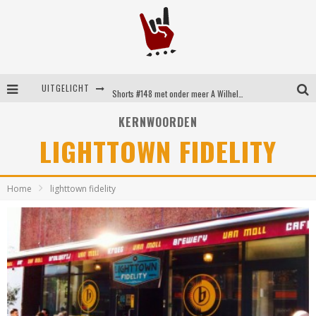
UITGELICHT
Shorts #148 met onder meer A Wilhelm Scream, Static Dress, Vovoid en Super Sometimes
Emocore kopstukken van Koyo pakken alle ruimte op energieke ‘Barely Here’
KERNWOORDEN
LIGHTTOWN FIDELITY
Britse emorockers van Basement maken tweede comeback met het indrukwekkende ‘Wired’
Shorts #149 met onder meer No Cure, Eva Under Fire, The Hu en Sleeping With Sirens
Home
lighttown fidelity